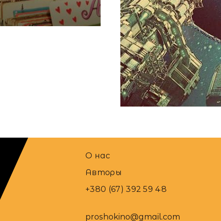
Авторы
Алина Бондарева
,
А
О нас
Авторы
+380 (67) 392 59 48
proshokino@gmail.com