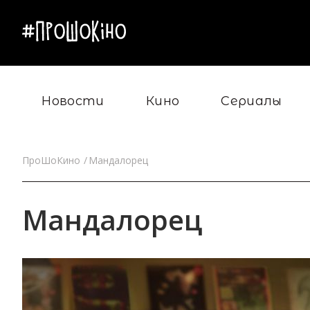
Новости
Кино
Сериалы
ПроШоКино
Мандалорец
Мандалорец