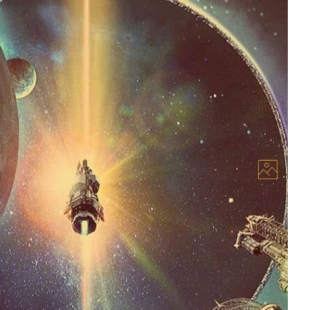
ериалов
ссиях, других мирах, путешествиях в далекие
ли особое место в предпочтениях зрителей. В
 собрали самые...
02.07.2023
ы