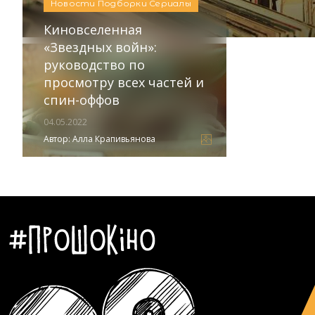
Новости
Подборки
Сериалы
Авторы
Алина Бондарева
,
Алла Крапивьянова
Киновселенная
«Звездных войн»:
руководство по
просмотру всех частей и
спин-оффов
04.05.2022
Автор:
Алла Крапивьянова