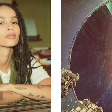
Топ-7 космических с
уют под сериалы не
Сериалы о космических ми
десятилетия киноленты
галактики всегда занима
материале ПроШоКино мы
22.03.2025
Новости
Подборки
Сериал