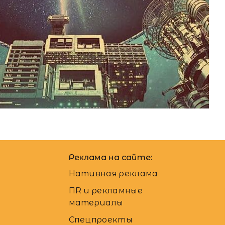
лла Крапивьянова
Реклама на сайте:
Нативная реклама
ПR и рекламные
материалы
Спецпроекты