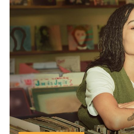
Топ-5 сериалов, снятых по фильмам
Популярные адаптации книг поражают, но адаптир
только книги, но и популярные фильмы. За многие 
обрели новое дыхание в...
Новости
Подборки
Сериалы