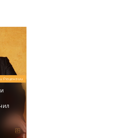
Алина Бондарева
и Рецензии
ли
учил