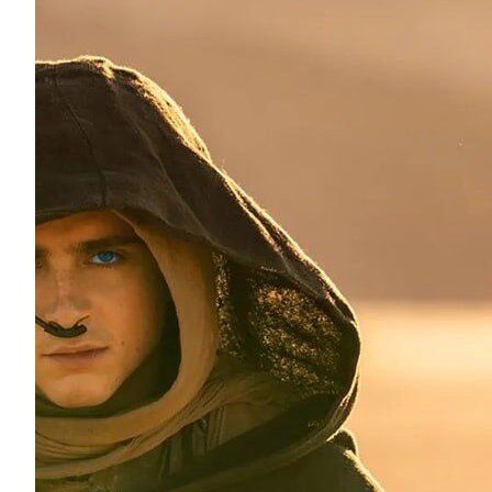
«Если можешь разрушить — значит владееш
фильм «Дюна 2»
В украинский прокат вышло продолжение адаптаци
фантастического романа Фрэнка Герберта — «Дюна:
продолжения происходят сразу после окончания пер