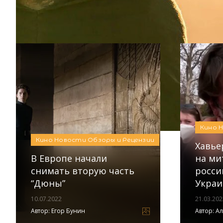
Кино
Новости
Обзоры и Рецензии
Автор:
Яна Дудко
Кино
Кино
Новости
Обзоры и Рецензии
Хавье
В Европе начали
на ми
снимать вторую часть
росси
“Дюны”
Украи
10.07.2022
21.03.202
Автор:
Егор Бунин
Автор:
Ал