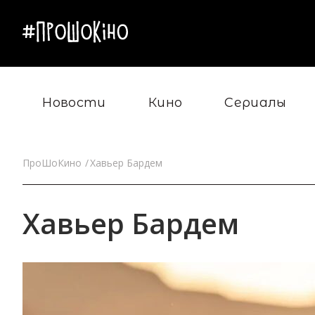
Новости
Кино
Сериалы
ПроШоКино
Хавьер Бардем
Хавьер Бардем