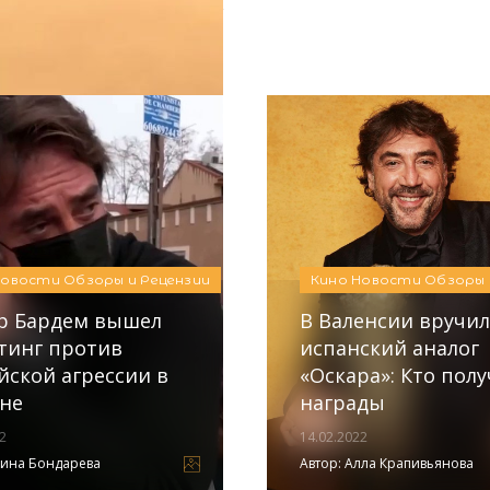
02.03.2024
Автор:
Новости
Обзоры и Рецензии
Кино
Новости
Обзоры 
р Бардем вышел
В Валенсии вручи
тинг против
испанский аналог
йской агрессии в
«Оскара»: Кто пол
не
награды
2
14.02.2022
ина Бондарева
Автор:
Алла Крапивьянова