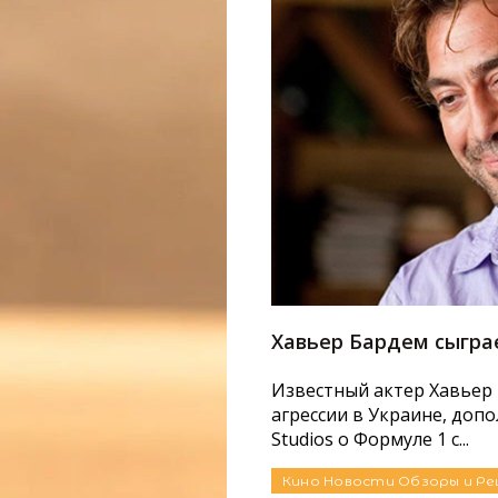
ь»: Рецензия на
Хавьер Бардем сыгра
Известный актер Хавьер
агрессии в Украине, доп
и научно-
Studios о Формуле 1 с...
 Часть вторая». События
вого фильма. Пол...
Кино
Новости
Обзоры и Ре