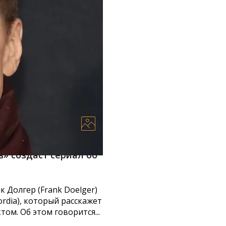
» создаст сериал об
Долгер (Frank Doelger)
rdia), который расскажет
ом. Об этом говорится...