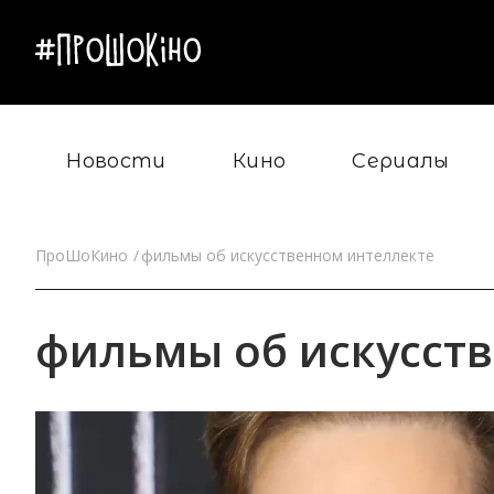
Новости
Кино
Сериалы
ПроШоКино
фильмы об искусственном интеллекте
фильмы об искусст