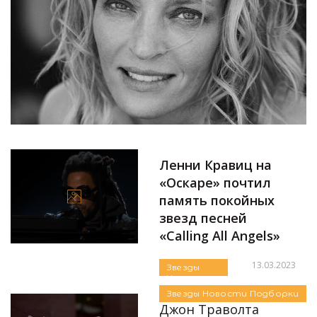
Ленни Кравиц на
«Оскаре» почтил
память покойных
звезд песней
«Calling All Angels»
13.03.2023
Звезды
Новости
Автор:
Алина Бондарева
Подборки
Звезды
Новости
Подборки
Джон Траволта