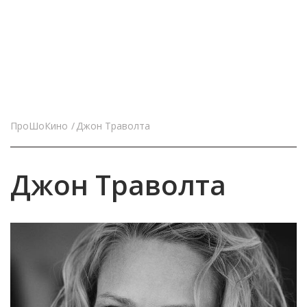
ПроШоКино
Джон Траволта
Джон Траволта