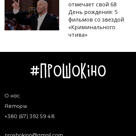
отмечает свой 68
День рождения: 5
фильмов со звездой
Автор:
Алла Крапивьянова
«Криминального
чтива»
18.02.2022
О нас
Авторы
+380 (67) 392 59 48
proshokino@gmail.com