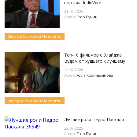
портала IndieWire
21.07.2026
Автор:
Егор Бунин
Звезды
Комиксы
Новости
Топ-10 фильмов с Элайджа
Вудом от худшего к лучшему
19.02.2026
Автор:
Алла Крапивьянова
Звезды
Комиксы
Новости
Лучшие роли Педро Паскаля
22.07.2025
Автор:
Егор Бунин