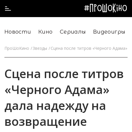
Новости
Кино
Сериалы
Видеоигры
ПроШоКино
Звезды
Сцена после титров «Черного Адама» 
Сцена после титров
«Черного Адама»
дала надежду на
возвращение