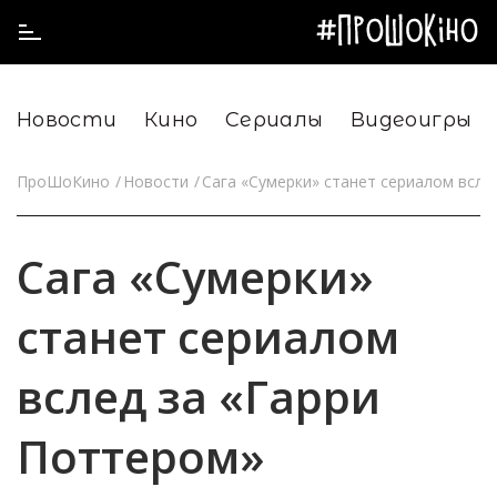
Новости
Кино
Сериалы
Видеоигры
ПроШоКино
Новости
Сага «Сумерки» станет сериалом всле
Сага «Сумерки»
станет сериалом
вслед за «Гарри
Поттером»