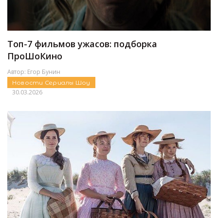
Топ-7 фильмов ужасов: подборка
ПроШоКино
Автор:
Егор Бунин
Новости
Сериалы
Шоу
30.03.2026