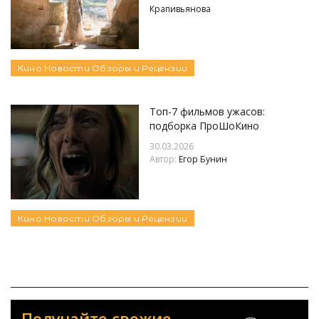
Крапивьянова
Кино
Новости
Обзоры и Рецензии
Топ-7 фильмов ужасов:
подборка ПроШоКино
30.03.2026
Автор:
Егор Бунин
Кино
Новости
Обзоры и Рецензии
Получайте свежие