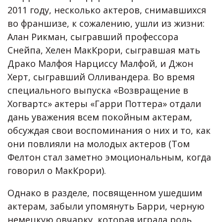
2011 году, несколько актеров, снимавшихся
во франшизе, к сожалению, ушли из жизни:
Алан Рикман, сыгравший профессора
Снейпа, Хелен МакКрори, сыгравшая мать
Драко Малфоя Нарциссу Малфой, и Джон
Херт, сыгравший Олливандера. Во время
специального выпуска «Возвращение в
Хогвартс» актеры «Гарри Поттера» отдали
дань уважения всем покойным актерам,
обсуждая свои воспоминания о них и то, как
они повлияли на молодых актеров (Том
Фелтон стал заметно эмоциональным, когда
говорил о МакКрори).
Однако в разделе, посвященном ушедшим
актерам, забыли упомянуть Барри, черную
немецкую овчарку, которая играла роль