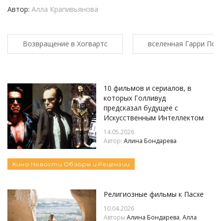
Автор:
Алла Крапивьянова
Возвращение в Хогвартс
вселенная Гарри Пот
10 фильмов и сериалов, в
которых Голливуд
предсказал будущее с
Искусственным Интеллектом
14.05.2026
Автор:
Алина Бондарева
Кино
Новости
Обзоры и Рецензии
Религиозные фильмы к Пасхе
10.04.2026
Авторы
Алина Бондарева
,
Алла