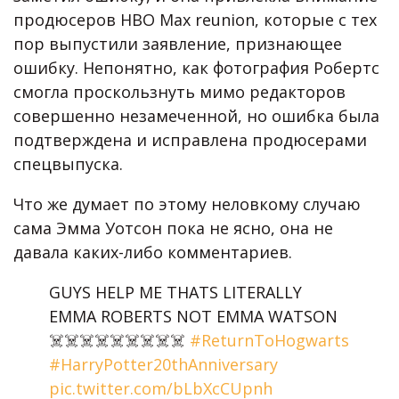
продюсеров HBO Max reunion, которые с тех
пор выпустили заявление, признающее
ошибку. Непонятно, как фотография Робертс
смогла проскользнуть мимо редакторов
совершенно незамеченной, но ошибка была
подтверждена и исправлена продюсерами
спецвыпуска.
Что же думает по этому неловкому случаю
сама Эмма Уотсон пока не ясно, она не
давала каких-либо комментариев.
GUYS HELP ME THATS LITERALLY
EMMA ROBERTS NOT EMMA WATSON
☠️☠️☠️☠️☠️☠️☠️☠️☠️
#ReturnToHogwarts
#HarryPotter20thAnniversary
pic.twitter.com/bLbXcCUpnh