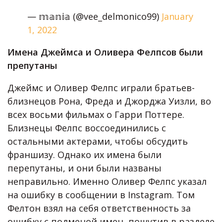
— 𝕞𝕒𝕟𝕚𝕒 (@vee_delmonico99)
January
1, 2022
Имена Джеймса и Оливера Фелпсов были
препутаны
Джеймс и Оливер Фелпс играли братьев-
близнецов Рона, Фреда и Джорджа Уизли, во
всех восьми фильмах о Гарри Поттере.
Близнецы Фелпс воссоединились с
остальными актерами, чтобы обсудить
франшизу. Однако их имена были
перепутаны, и они были названы
неправильно. Именно Оливер Фелпс указал
на ошибку в сообщении в Instagram. Том
Фелтон взял на себя ответственность за
ошибку с подменой имен, пошутив в разделе