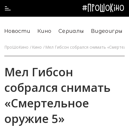
Новости
Кино
Сериалы
Видеоигры
ПроШоКино
Кино
Мел Гибсон собрался снимать «Смертель
Мел Гибсон
собрался снимать
«Смертельное
оружие 5»