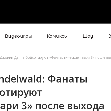
Видеоигры
Комиксы
Шоу
ы Джонни Деппа бойкотируют «Фантастические твари 3» после в
ndelwald: Фанаты
отируют
ари 3» после выхода