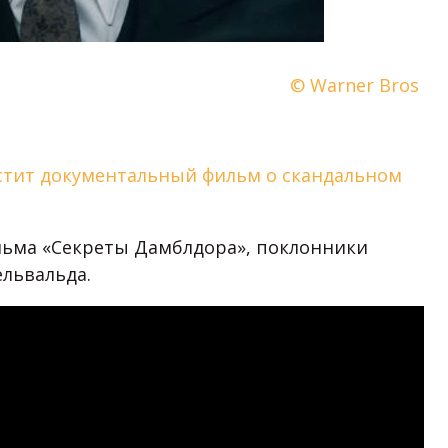
© Warner Bros
устит документальный фильм о скандальном
ильма «Секреты Дамблдора», поклонники
ельвальда.