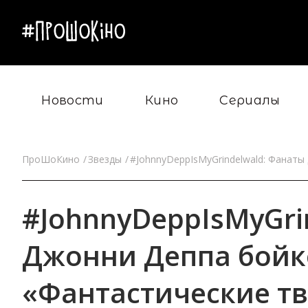
Новости
Кино
Сериалы
ПроШоКино
Звезды
#JohnnyDeppIsMyGrindelwald: Фанат
#JohnnyDeppIsMyGri
Джонни Деппа бойк
«Фантастические тв