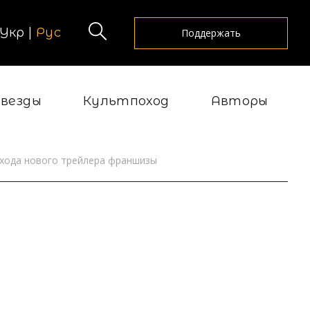
Укр
|
Рус
Поддержать
Звезды
Культпоход
Авторы
ыхода нового трейлера франшизы