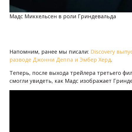
Мадс Миккельсен в роли Гриндевальда
Напомним, ранее мы писали:
Discovery вып
разводе Джонни Деппа и Эмбер Херд
.
Теперь, после выхода трейлера третьего ф
смогли увидеть, как Мадс изображает Гринд