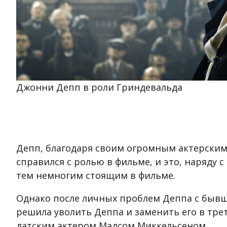
Джонни Депп в роли Гриндевальда
Депп, благодаря своим огромным актерским
справился с ролью в фильме, и это, наряду
тем немногим стоящим в фильме.
Однако после личных проблем Деппа с бывш
решила уволить Деппа и заменить его в тре
датским актером Мадсом Миккельсеном.