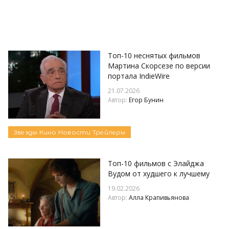
Топ-10 неснятых фильмов
Мартина Скорсезе по версии
портала IndieWire
21.07.2026
Автор:
Егор Бунин
Звезды
Кино
Новости
Трейлеры
Топ-10 фильмов с Элайджа
Вудом от худшего к лучшему
19.02.2026
Автор:
Алла Крапивьянова