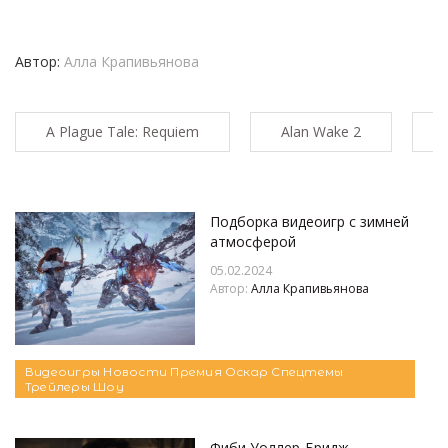
Автор:
Алла Крапивьянова
A Plague Tale: Requiem
Alan Wake 2
Подборка видеоигр с зимней
атмосферой
05.02.2024
Автор:
Алла Крапивьянова
Видеоигры
Новости
Премия Оскар
Спецтемы
Трейлеры
Шоу
Фиби Уоллер-Бридж