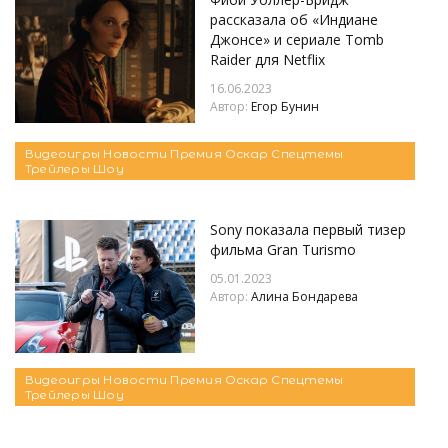
рассказала об «Индиане
Джонсе» и сериале Tomb
Raider для Netflix
16.06.2023
Автор:
Егор Бунин
Видеоигры
Новости
Премия Оскар
Спецтемы
Трейлеры
Шоу
Sony показала первый тизер
фильма Gran Turismo
05.01.2023
Автор:
Алина Бондарева
Видеоигры
Новости
Премия Оскар
Спецтемы
Трейлеры
Шоу