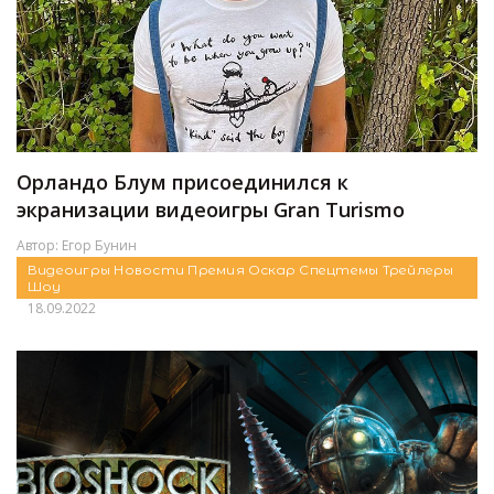
Орландо Блум присоединился к
экранизации видеоигры Gran Turismo
Автор:
Егор Бунин
Видеоигры
Новости
Премия Оскар
Спецтемы
Трейлеры
Шоу
18.09.2022