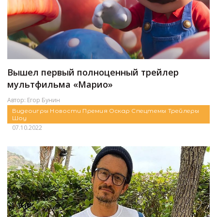
Вышел первый полноценный трейлер
мультфильма «Марио»
Автор:
Егор Бунин
Видеоигры
Новости
Премия Оскар
Спецтемы
Трейлеры
Шоу
07.10.2022