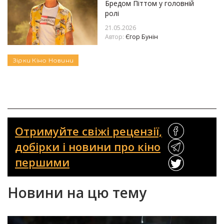
Бредом Піттом у головній
ролі
21.05.2026
Автор:
Єгор Бунін
Зірки
Кіно
Новини
Отримуйте свіжі рецензії,
добірки і новини про кіно
першими
Новини на цю тему