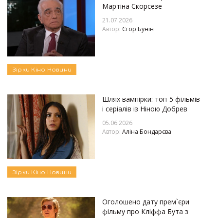
Мартіна Скорсезе
21.07.2026
Автор:
Єгор Бунін
Зірки
Кіно
Новини
Шлях вампірки: топ-5 фільмів
і серіалів із Ніною Добрев
05.06.2026
Автор:
Аліна Бондарєва
Зірки
Кіно
Новини
Оголошено дату прем`єри
фільму про Кліффа Бута з