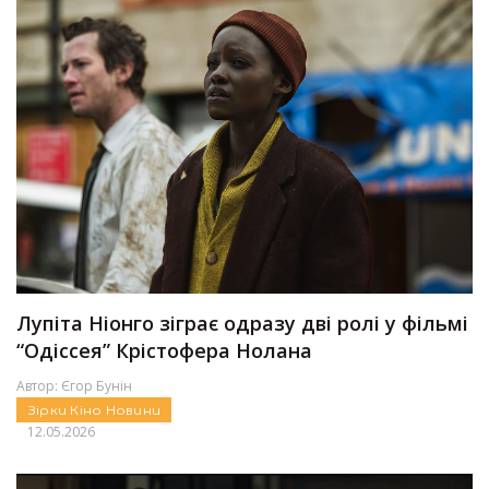
Лупіта Ніонго зіграє одразу дві ролі у фільмі
“Одіссея” Крістофера Нолана
Автор:
Єгор Бунін
Зірки
Кіно
Новини
12.05.2026