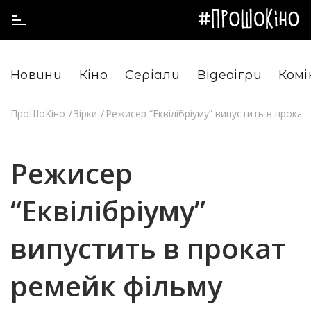
Новини
Кіно
Серіали
Відеоігри
Комі
ПроШоКіно
Зірки
Режисер “Еквілібріуму” випустить в прокат
Режисер
“Еквілібріуму”
випустить в прокат
ремейк фільму