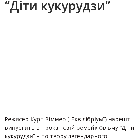
“Діти кукурудзи”
Режисер Курт Віммер (“Еквілібріум”) нарешті
випустить в прокат свій ремейк фільму “Діти
кукурудзи” – по твору легендарного