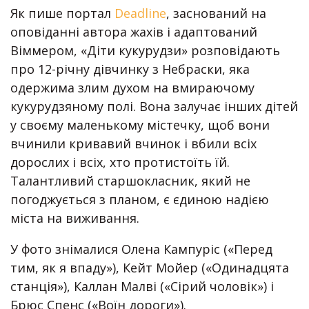
Як пише портал
Deadline
, заснований на
оповіданні автора жахів і адаптований
Віммером, «Діти кукурудзи» розповідають
про 12-річну дівчинку з Небраски, яка
одержима злим духом на вмираючому
кукурудзяному полі. Вона залучає інших дітей
у своєму маленькому містечку, щоб вони
вчинили кривавий вчинок і вбили всіх
дорослих і всіх, хто протистоїть їй.
Талантливий старшокласник, який не
погоджується з планом, є єдиною надією
міста на виживання.
У фото знімалися Олена Кампуріс («Перед
тим, як я впаду»), Кейт Мойер («Одинадцята
станція»), Каллан Малві («Сірий чоловік») і
Брюс Спенс («Воїн дороги»).