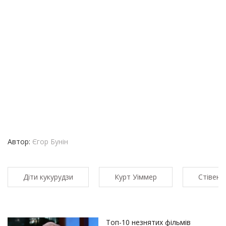
Автор:
Єгор Бунін
Діти кукурудзи
Курт Уіммер
Стівен К
Топ-10 незнятих фільмів