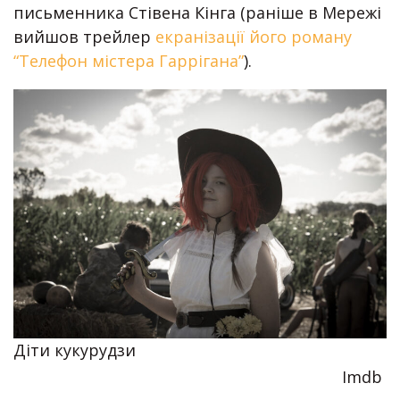
письменника Стівена Кінга (раніше в Мережі
вийшов трейлер
екранізації його роману
“Телефон містера Гаррігана”
).
Діти кукурудзи
Imdb