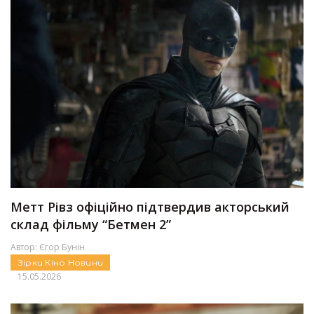
Метт Рівз офіційно підтвердив акторський
склад фільму “Бетмен 2”
Автор:
Єгор Бунін
Зірки
Кіно
Новини
15.05.2026