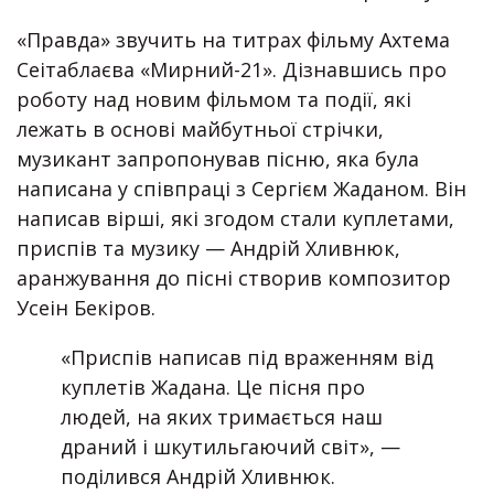
«Правда» звучить на титрах фільму Ахтема
Сеітаблаєва «Мирний-21». Дізнавшись про
роботу над новим фільмом та події, які
лежать в основі майбутньої стрічки,
музикант запропонував пісню, яка була
написана у співпраці з Сергієм Жаданом. Він
написав вірші, які згодом стали куплетами,
приспів та музику — Андрій Хливнюк,
аранжування до пісні створив композитор
Усеін Бекіров.
«Приспів написав під враженням від
куплетів Жадана. Це пісня про
людей, на яких тримається наш
драний і шкутильгаючий світ», —
поділився Андрій Хливнюк.