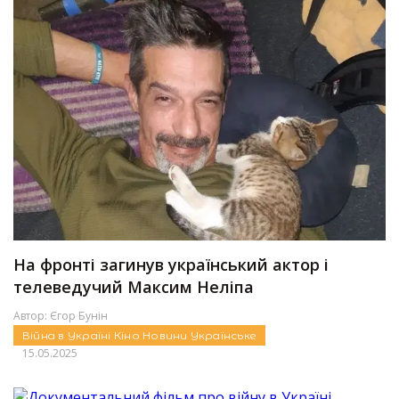
На фронті загинув український актор і
телеведучий Максим Неліпа
Автор:
Єгор Бунін
Війна в Україні
Кіно
Новини
Українське
15.05.2025