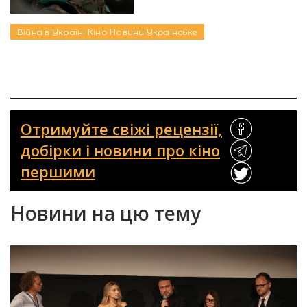
Війна в Україні
Кіно
Новини
Українське
Отримуйте свіжі рецензії,
добірки і новини про кіно
першими
Новини на цю тему