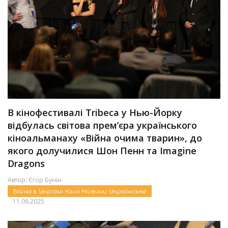
В кінофестивалі Tribeca у Нью-Йорку
відбулась світова прем’єра українського
кіноальманаху «Війна очима тварин», до
якого долучилися Шон Пенн та Imagine
Dragons
Автор:
Єгор Бунін
Війна в Україні
Кіно
Новини
Українське
11.06.2025