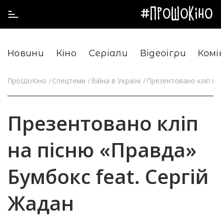
Новини
Кіно
Серіали
Відеоігри
Комі
ПроШоКіно
Спецтеми
Війна в Україні
Презентовано кліп на
Презентовано кліп
на пісню «Правда»
Бумбокс feat. Сергій
Жадан