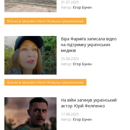
31.07.2025
Автор:
Єгор Бунін
Війна в Україні
Кіно
Новини
Українське
Віра Фарміґа записала відео
на підтримку українських
медиків
25.06.2025
Автор:
Єгор Бунін
Війна в Україні
Кіно
Новини
Українське
На війні загинув український
актор Юрій Феліпенко
17.06.2025
Автор:
Єгор Бунін