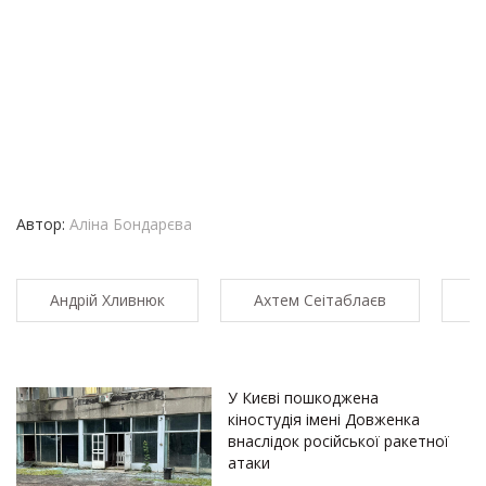
Автор:
Аліна Бондарєва
Андрій Хливнюк
Ахтем Сеітаблаєв
Б
У Києві пошкоджена
кіностудія імені Довженка
внаслідок російської ракетної
атаки