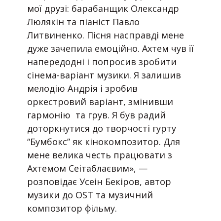
мої друзі: барабанщик Олександр
Люлякін та піаніст Павло
Литвиненко. Пісня насправді мене
дуже зачепила емоційно. Ахтем чув її
напередодні і попросив зробити
сінема-варіант музики. Я залишив
мелодію Андрія і зробив
оркестровий варіант, змінивши
гармонію та грув. Я був радий
доторкнутися до творчості гурту
“Бумбокс” як кінокомпозитор. Для
мене велика честь працювати з
Ахтемом Сеітаблаєвим», —
розповідає Усеін Бекіров, автор
музики до OST та музичний
композитор фільму.