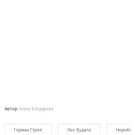
Автор:
Аліна Бондарєва
Герман Герінг
Лео Вудалл
Нюрнбер