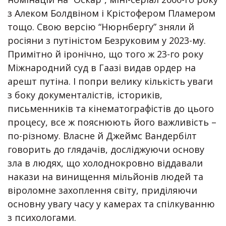
з Алеком Болдвіном і Крістофером Пламером
тощо. Свою версію “Нюрнбергу” зняли й
росіяни з путіністом Безруковим у 2023-му.
Примітно й іронічно, що того ж 23-го року
Міжнародний суд в Гаазі видав ордер на
арешт путіна. І попри велику кількість уваги
з боку документалістів, істориків,
письменників та кінематографістів до цього
процесу, все ж пояснюють його важливість –
по-різному. Власне й Джеймс Вандербілт
говорить до глядачів, досліджуючи основу
зла в людях, що холоднокровно віддавали
накази на винищення мільйонів людей та
віроломне захоплення світу, приділяючи
основну увагу часу у камерах та спілкуванню
з психологами.