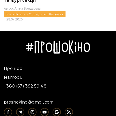
та журі секції
Автор:
Аліна Бондарєва
Кіно
Новини
Огляди та Рецензії
28.07.2026
Про нас
Автори
+380 (67) 392 59 48
proshokino@gmail.com