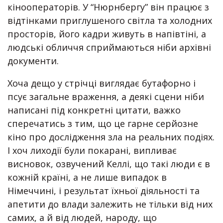
кінооператорів. У “Нюрнбергу” він працює з
відтінками приглушеного світла та холодних
просторів, його кадри живуть в напівтіні, а
людські обличчя сприймаються ніби архівні
документи.
Хоча дещо у стрічці виглядає бутафорно і
псує загальне враження, а деякі сцени ніби
написані під конкретні цитати, важко
сперечатись з тим, що це гарне серйозне
кіно про дослідження зла на реальних подіях.
І хоч лиходії були покарані, випливає
висновок, озвучений Келлі, що такі люди є в
кожній країні, а не лише випадок в
Німеччині, і результат їхньої діяльності та
апетити до влади залежить не тільки від них
самих, а й від людей, народу, що