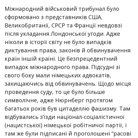
Міжнародний військовий трибунал було
сформовано з представників США,
Великобританії, СРСР та Франції невдовзі
після укладання Лондонської угоди. Адже
ніколи в історії світу не було випадків
диктування права, законів й обвинувачення
країн іншій країні. Це безпрецедентний
випадок міжнародного права. Підсудні зі
свого боку мали німецьких адвокатів,
захищаючись від обвинувачень. Щодо місця
проведення суду, то це було більше
символічне, адже Нюрнберг протягом
багатьох років був цитаделлю фашизму. Там
відбувались з’їзди націонал-соціалістичної
(нацистської) німецької робітничої партії, і
там же були підписані й проголошені “расові