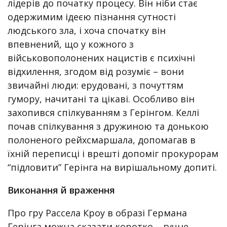
лідерів до початку процесу. Він ніби стає
одержимим ідеєю пізнання сутності
людського зла, і хоча спочатку він
впевнений, що у кожного з
військовополонених нацистів є психічні
відхилення, згодом від розуміє – вони
звичайні люди: ерудовані, з почуттям
гумору, начитані та цікаві. Особливо він
захопився спілкуванням з Герінгом. Келлі
почав спілкування з дружиною та донькою
полоненого рейхсмаршала, допомагав в
їхній переписці і врешті допоміг прокурорам
“підловити” Герінга на вирішальному допиті.
Виконання й враження
Про гру Рассела Кроу в образі Германа
Герінга можна сказати коротко – гучне