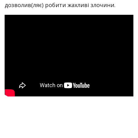
дозволив(ляє) робити жахливі злочини.