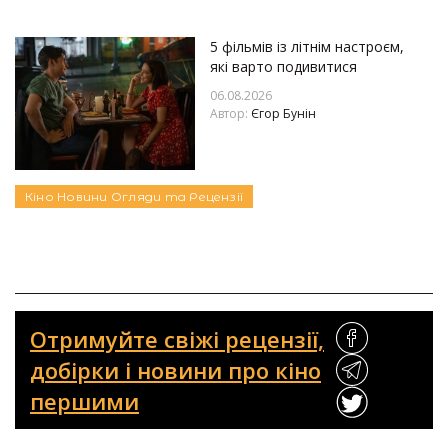
5 фільмів із літнім настроєм,
які варто подивитися
06.08.2026
Автор:
Єгор Бунін
Кіно
Новини
Огляди та Рецензії
Отримуйте свіжі рецензії,
добірки і новини про кіно
першими