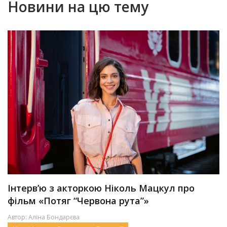
Новини на цю тему
Інтерв’ю з акторкою Ніколь Мацкул про
фільм «Потяг “Червона рута”»
Автор:
Аліна Бондарєва