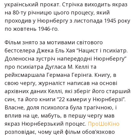
український прокат. Стрічка виходить якраз
на 80-ту річницю цього процесу, який
проходив у Нюрнбергу з листопада 1945 року
по жовтень 1946-го.
Фільм знято за мотивами світового
бестселера Джека Ель Хая “Нацист і психіатр.
Доленосна зустріч напередодні Нюрнбергу”
про психіатра Дугласа М. Келлі та
рейхсмаршала Германа Герінга. Книгу, в
свою чергу, журналіст написав на основі
архівних даних Келлі, які зберіг його старший
син, та його книги “22 камери у Нюрнберзі”.
Власне, доля психолога була трагічною, і
вплив на це, мабуть, в першу чергу мав
якраз Нюрнберзький процес.
ПроШоКіно
розповідає, чому цей фільм обов’язково