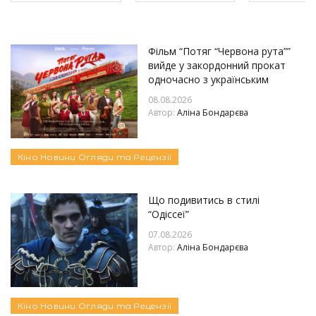
Фільм “Потяг “Червона рута””
вийде у закордонний прокат
одночасно з українським
08.08.2026
Автор:
Аліна Бондарєва
Кіно
Новини
Огляди та Рецензії
Що подивитись в стилі
“Одіссеї”
07.08.2026
Автор:
Аліна Бондарєва
Кіно
Новини
Огляди та Рецензії