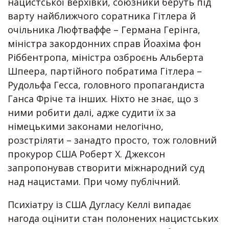
нацистської верхівки, союзники беруть під
варту найближчого соратника Гітлера й
очільника Люфтваффе – Германа Герінга,
міністра закордонних справ Йоахіма фон
Ріббентропа, міністра озброєнь Альберта
Шпеера, партійного побратима Гітлера –
Рудольфа Гесса, головного пропагандиста
Ганса Фріче та інших. Ніхто не знає, що з
ними робити далі, адже судити їх за
німецькими законами нелогічно,
розстріляти – занадто просто, тож головний
прокурор США Роберт Х. Джексон
запропонував створити міжнародний суд
над нацистами. При чому публічний.
Психіатру із США Дугласу Келлі випадає
нагода оцінити стан полонених нацистських