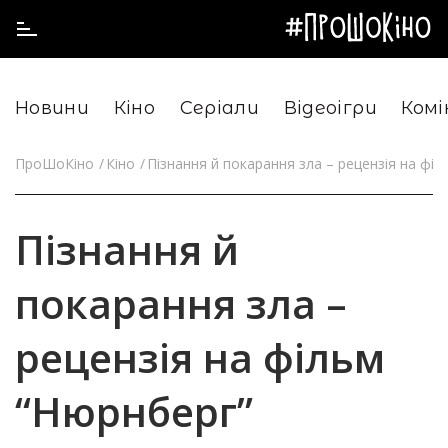
Новини
Кіно
Серіали
Відеоігри
Комі
ПроШоКіно
Кіно
Пізнання й покарання зла – рецензія на фі
Пізнання й
покарання зла –
рецензія на фільм
“Нюрнберг”