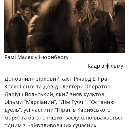
Рамі Малек у Нюрнбергу
Кадр з фільму
Доповнили зірковий каст Річард Е. Грант,
Колін Генкс та Девід Слеттері. Оператор
Даріуш Вольський, який зняв культові
фільми “Марсіанин”, “Дім Гуччі”, “Останню
дуель”, усі частини “Піратів Карибського
моря” та багато інших, заслужено вважається
одним з найвпливовіших сучасних