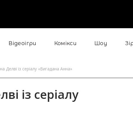
Відеоігри
Комікси
Шоу
Зі
на Делві із серіалу «Вигадана Анна»
ві із серіалу