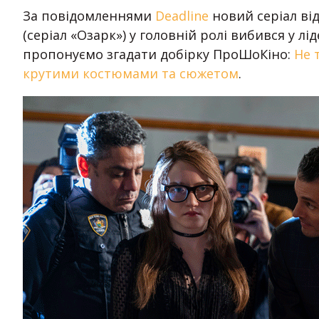
За повідомленнями
Deadline
новий серіал від
(серіал «Озарк») у головній ролі вибився у лі
пропонуємо згадати добірку ПроШоКіно:
Не 
крутими костюмами та сюжетом
.