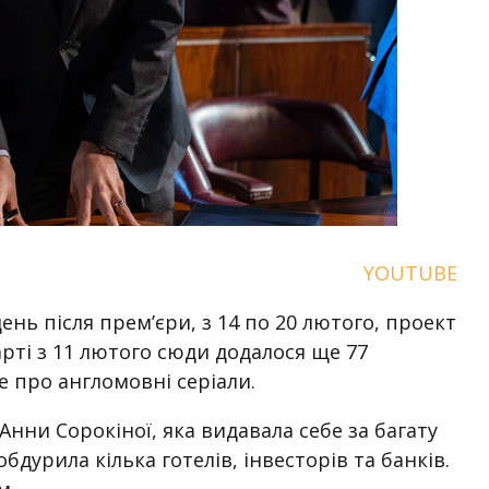
YOUTUBE
нь після прем’єри, з 14 по 20 лютого, проект
арті з 11 лютого сюди додалося ще 77
е про англомовні серіали.
Анни Сорокіної, яка видавала себе за багату
дурила кілька готелів, інвесторів та банків.