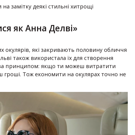
 на замітку деякі стильні хитрощі
ся як Анна Делві»
х окулярів, які закривають половину обличчя
ельві також використала їх для створення
 за принципом: якщо ти можеш витратити
єш гроші. Тож економити на окулярах точно не