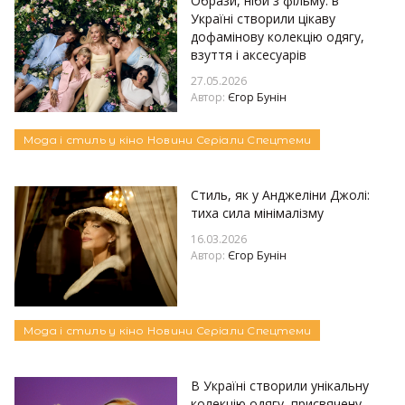
Образи, ніби з фільму: в
Україні створили цікаву
дофамінову колекцію одягу,
взуття і аксесуарів
27.05.2026
Автор:
Єгор Бунін
Мода і стиль у кіно
Новини
Серіали
Спецтеми
Стиль, як у Анджеліни Джолі:
тиха сила мінімалізму
16.03.2026
Автор:
Єгор Бунін
Мода і стиль у кіно
Новини
Серіали
Спецтеми
В Україні створили унікальну
колекцію одягу, присвячену