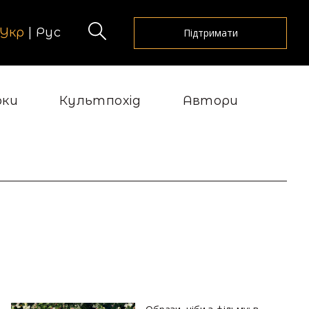
Укр
|
Рус
Підтримати
рки
Культпохід
Автори