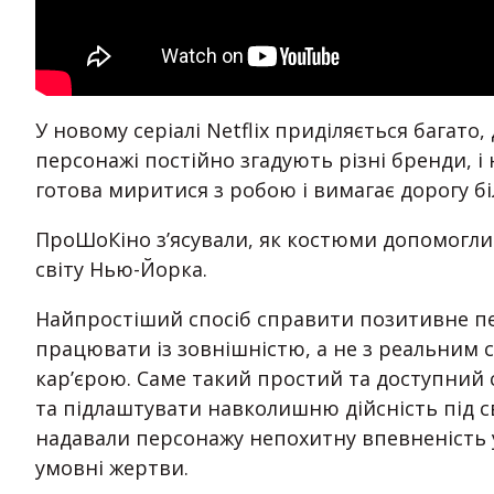
У новому серіалі Netflix приділяється багато
персонажі постійно згадують різні бренди, і 
готова миритися з робою і вимагає дорогу бі
ПроШоКіно з’ясували, як костюми допомогли
світу Нью-Йорка.
Найпростіший спосіб справити позитивне пе
працювати із зовнішністю, а не з реальним
кар’єрою. Саме такий простий та доступний 
та підлаштувати навколишню дійсність під св
надавали персонажу непохитну впевненість у
умовні жертви.