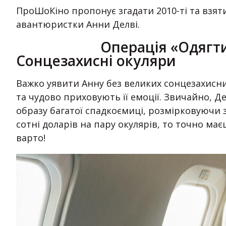
ПроШоКіно пропонує згадати 2010-ті та взяти
авантюристки Анни Делві.
Операція «Одягти
Сонцезахисні окуляри
Важко уявити Анну без великих сонцезахисни
та чудово приховують її емоції. Звичайно, Д
образу багатої спадкоємиці, розмірковуючи
сотні доларів на пару окулярів, то точно ма
варто!