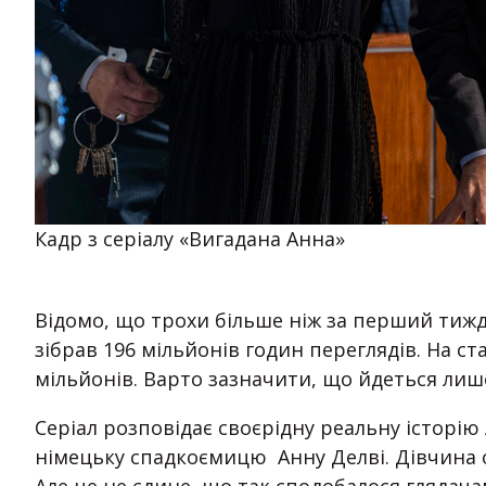
Кадр з серіалу «Вигадана Анна»
Відомо, що трохи більше ніж за перший тижде
зібрав 196 мільйонів годин переглядів. На ст
мільйонів. Варто зазначити, що йдеться лиш
Серіал розповідає своєрідну реальну історію 
німецьку спадкоємицю Анну Делві. Дівчина об