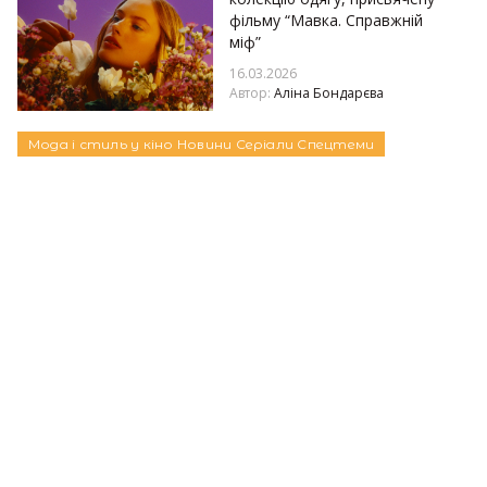
фільму “Мавка. Справжній
міф”
16.03.2026
Автор:
Аліна Бондарєва
Мода і стиль у кіно
Новини
Серіали
Спецтеми