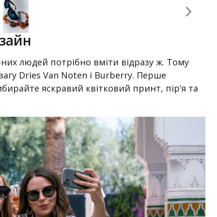
изайн
них людей потрібно вміти відразу ж. Тому
агу Dries Van Noten і Burberry. Перше
бирайте яскравий квітковий принт, пір’я та