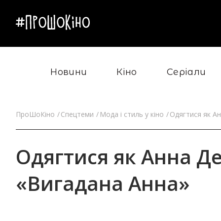
Новини
Кіно
Серіали
ПроШоКіно
Спецтеми
Мода і стиль у кіно
Одягтися як Ан
Одягтися як Анна Дел
«Вигадана Анна»