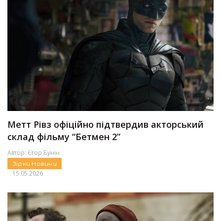
Метт Рівз офіційно підтвердив акторський
склад фільму “Бетмен 2”
Автор:
Єгор Бунін
Зірки
Новини
15.05.2026