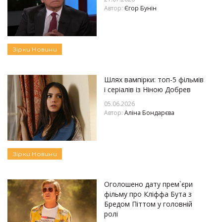
Автор:
Єгор Бунін
Зірки
Новини
Шлях вампірки: топ-5 фільмів
і серіалів із Ніною Добрев
05.06.2026
Автор:
Аліна Бондарєва
Зірки
Новини
Оголошено дату прем`єри
фільму про Кліффа Бута з
Бредом Піттом у головній
ролі