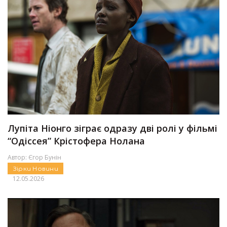
Лупіта Ніонго зіграє одразу дві ролі у фільмі
“Одіссея” Крістофера Нолана
Автор:
Єгор Бунін
Зірки
Новини
12.05.2026