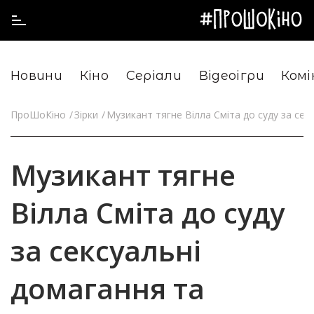
Новини
Кіно
Серіали
Відеоігри
Комі
ПроШоКіно
Зірки
Музикант тягне Вілла Сміта до суду за сек
Музикант тягне
Вілла Сміта до суду
за сексуальні
домагання та