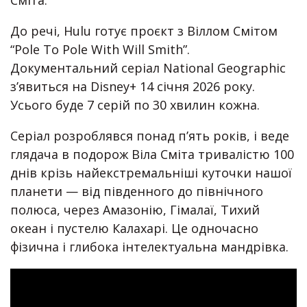
Сміта.
До речі, Hulu готує проєкт з Віллом Смітом
“Pole To Pole With Will Smith”.
Документальний серіал National Geographic
з’явиться на Disney+ 14 січня 2026 року.
Усього буде 7 серій по 30 хвилин кожна.
Серіал розроблявся понад п’ять років, і веде
глядача в подорож Віла Сміта тривалістю 100
днів крізь найекстремальніші куточки нашої
планети — від південного до північного
полюса, через Амазонію, Гімалаї, Тихий
океан і пустелю Калахарі. Це одночасно
фізична і глибока інтелектуальна мандрівка.