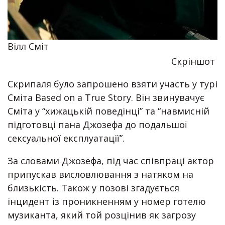
Вілл Сміт
Скріншот
Скрипаля було запрошено взяти участь у турі
Сміта Based on a True Story. Він звинувачує
Сміта у “хижацькій поведінці” та “навмисній
підготовці пана Джозефа до подальшої
сексуальної експлуатації”.
За словами Джозефа, під час співпраці актор
припускав висловлювання з натяком на
близькість. Також у позові згадується
інцидент із проникненням у номер готелю
музиканта, який той розцінив як загрозу