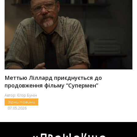
Меттью Ліллард приєднується до
продовження фільму “Супермен”
Автор:
Єгор Бунін
Зірки
Новини
07.05.2026