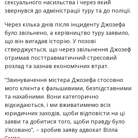
сексуального насильства і через який
звернувся до адміністрації туру та до поліції.
Через кілька днів після інциденту Джозефа
було звільнено, а керівництво туру заявило,
що він вигадав історію. У позові
стверджується, що через звільнення Джозеф
отримав посттравматичний стресовий
розлад та зазнав економічних втрат.
“Звинувачення містера Джозефа стосовно
мого клієнта є фальшивими, безпідставними
та нахабними. Вони категорично
відкидаються, і ми вживатимемо всіх
юридичних заходів, щоби відповісти на ці
заяви та добитися того, щоби правду було
з’ясовано”, – зробив заяву адвокат Вілла