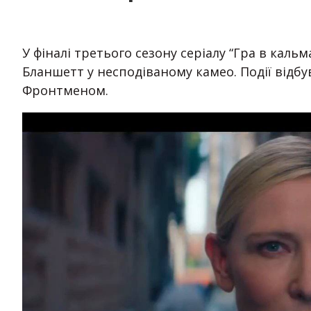
У фіналі третього сезону серіалу “Гра в каль
Бланшетт у несподіваному камео. Події відбу
Фронтменом.