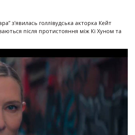
мара” з’явилась голлівудська акторка Кейт
ваються після протистояння між Кі Хуном та