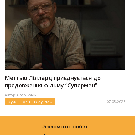
Меттью Ліллард приєднується до
продовження фільму “Супермен”
Автор:
Єгор Бунін
07.05.2026
Зірки
Новини
Серіали
Реклама на сайті: