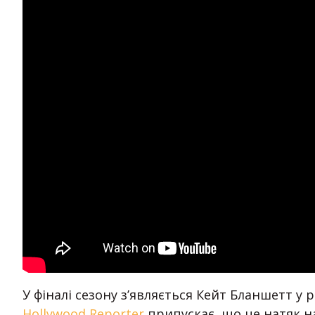
У фіналі сезону з’являється Кейт Бланшетт у
Hollywood Reporter
припускає, що це натяк на