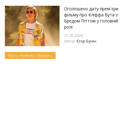
Оголошено дату прем`єри
фільму про Кліффа Бута з
Бредом Піттом у головній
ролі
21.05.2026
Автор:
Єгор Бунін
Зірки
Новини
Серіали