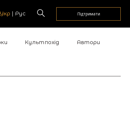
Укр
|
Рус
Підтримати
рки
Культпохід
Автори