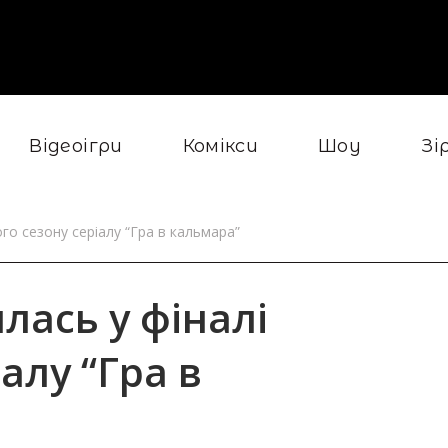
Відеоігри
Комікси
Шоу
Зі
го сезону серіалу “Гра в кальмара”
лась у фіналі
алу “Гра в