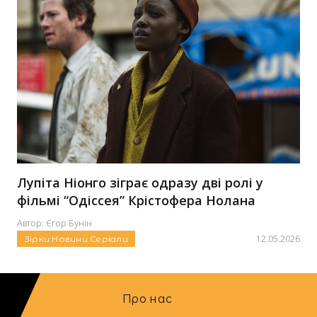
Лупіта Ніонго зіграє одразу дві ролі у
фільмі “Одіссея” Крістофера Нолана
Автор:
Єгор Бунін
12.05.2026
Зірки
Новини
Серіали
Про нас