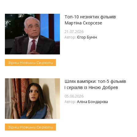
Топ-10 незнятих фільмів
Мартіна Скорсезе
21.07.2026
Автор:
Єгор Бунін
Зірки
Новини
Серіали
Шлях вампірки: топ-5 фільмів
і серіалів із Ніною Добрев
05.06.2026
Автор:
Аліна Бондарєва
Зірки
Новини
Серіали