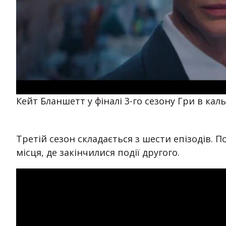
Кейт Бланшетт у фіналі 3-го сезону Гри в кал
Третій сезон складається з шести епізодів. П
місця, де закінчилися події другого.