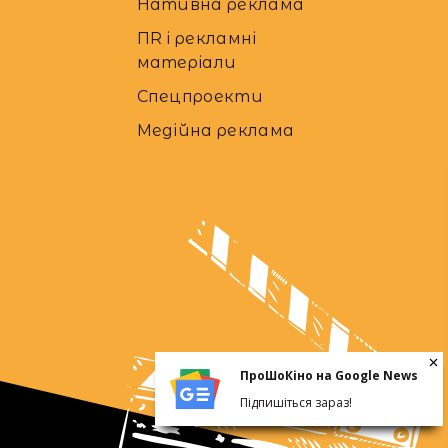
Нативна реклама
ПR і рекламні
матеріали
Спецпроекти
Медійна реклама
ПроШоКіно на Google News
Підпишіться зараз!