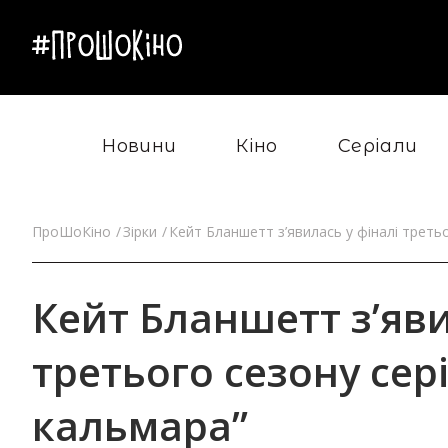
Новини
Кіно
Серіали
ПроШоКіно
Зірки
Кейт Бланшетт з’явилась у фіналі третьо
Кейт Бланшетт з’яви
третього сезону сері
кальмара”