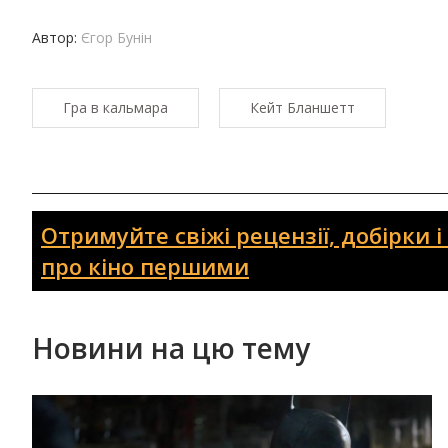
Автор:
Єгор Бунін
Гра в кальмара
Кейт Бланшетт
Отримуйте свіжі рецензії, добірки 
про кіно першими
Новини на цю тему