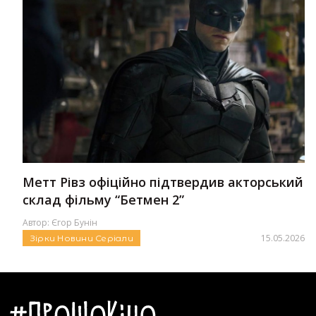
Метт Рівз офіційно підтвердив акторський
склад фільму “Бетмен 2”
Автор:
Єгор Бунін
15.05.2026
Зірки
Новини
Серіали