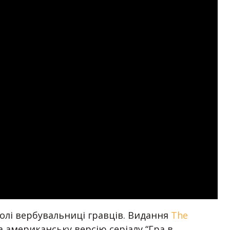
 ролі вербувальниці гравців. Видання
The
 американську версію серіалу “Гра в