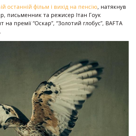
ій останній фільм і вихід на пенсію
, натякнув
р, письменник та режисер Ітан Гоук
т на премії “Оскар”, “Золотий глобус”, BAFTA
.