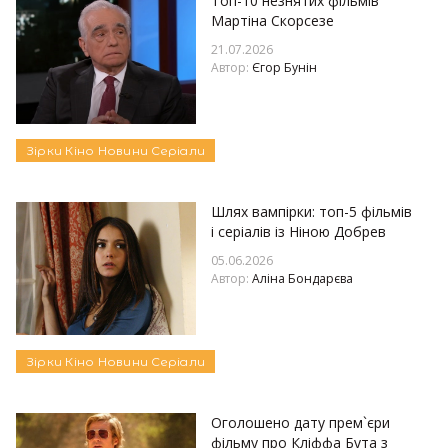
Топ-10 незнятих фільмів
Мартіна Скорсезе
21.07.2026
Автор:
Єгор Бунін
Зірки
Кіно
Новини
Серіали
Шлях вампірки: топ-5 фільмів
і серіалів із Ніною Добрев
05.06.2026
Автор:
Аліна Бондарєва
Зірки
Кіно
Новини
Серіали
Оголошено дату прем`єри
фільму про Кліффа Бута з