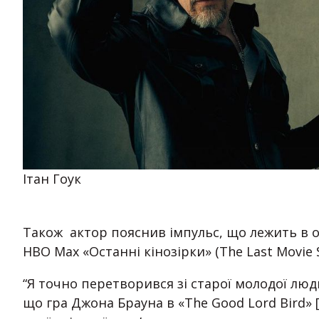
Ітан Гоук
Також актор пояснив імпульс, що лежить в о
HBO Max «Останні кінозірки» (The Last Movie S
“Я точно перетворився зі старої молодої люд
що гра Джона Брауна в «The Good Lord Bird» [