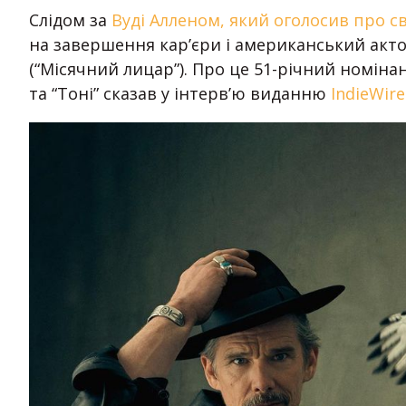
Слідом за
Вуді Алленом, який оголосив про св
на завершення кар’єри і американський акто
(“Місячний лицар”). Про це 51-річний номінан
та “Тоні” сказав у інтерв’ю виданню
IndieWire