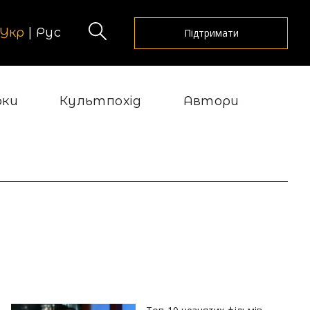
Укр
|
Рус
Підтримати
рки
Культпохід
Автори