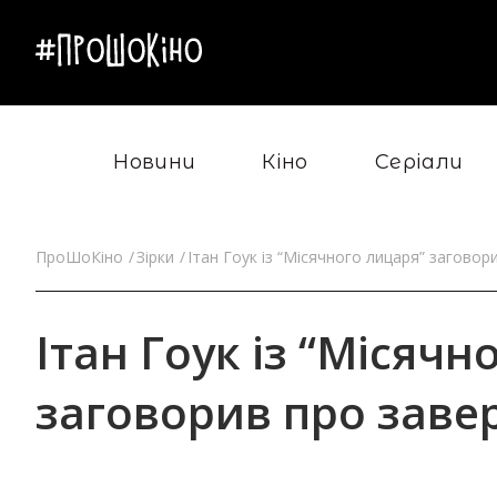
Новини
Кіно
Серіали
ПроШоКіно
Зірки
Ітан Гоук із “Місячного лицаря” заговор
Ітан Гоук із “Місячн
заговорив про заве