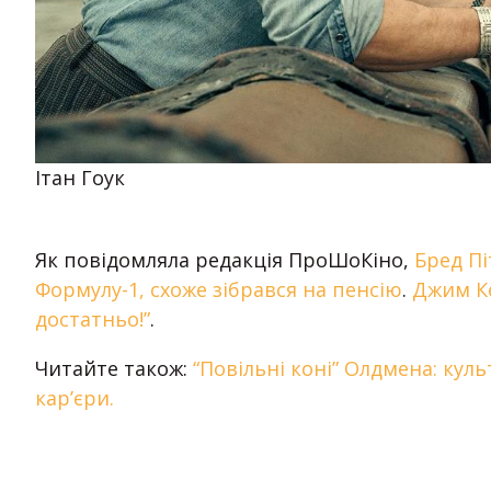
Ітан Гоук
Як повідомляла редакція ПроШоКіно,
Бред Пі
Формулу-1, схоже зібрався на пенсію
.
Джим Ке
достатньо!”
.
Читайте також:
“Повільні коні” Олдмена: ку
кар’єри.