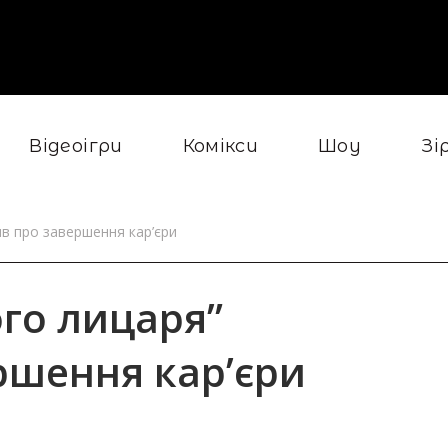
Відеоігри
Комікси
Шоу
Зі
ив про завершення кар’єри
ого лицаря”
ршення кар’єри