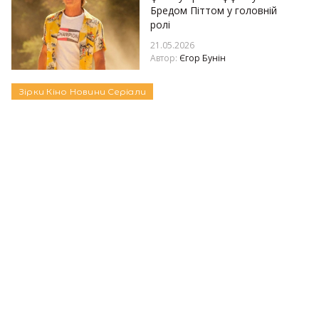
Бредом Піттом у головній
ролі
21.05.2026
Автор:
Єгор Бунін
Зірки
Кіно
Новини
Серіали