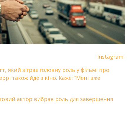
Instagram
тт, який зіграє головну роль у фільмі про
ррі також йде з кіно. Каже: “Мені вже
льтовий актор вибрав роль для завершення