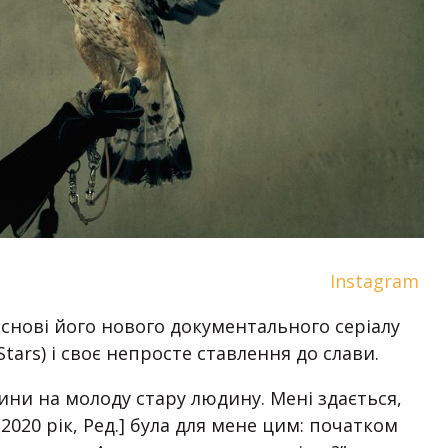
Instagram
снові його нового документального серіалу
tars) і своє непросте ставлення до слави.
ини на молоду стару людину. Мені здається,
2020 рік, Ред.] була для мене цим: початком