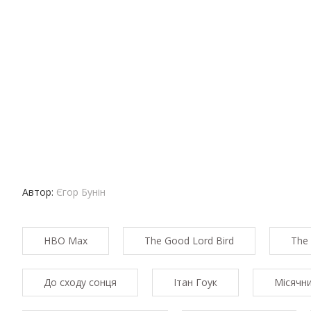
Автор:
Єгор Бунін
HBO Max
The Good Lord Bird
The 
До сходу сонця
Ітан Гоук
Місячн