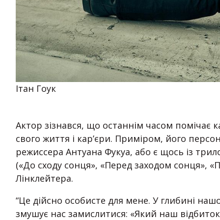
Ітан Гоук
Актор зізнався, що останнім часом помічає ка
свого життя і кар’єри. Приміром, його персо
режиссера Антуана Фукуа, або є щось із трил
(«До сходу сонця», «Перед заходом сонця», «
Лінклейтера.
“Це дійсно особисте для мене. У глибині наш
змушує нас замислитися: «Який наш відбиток