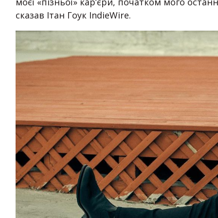
моєї «пізньої» кар’єри, початком мого останнь
сказав Ітан Гоук IndieWire.