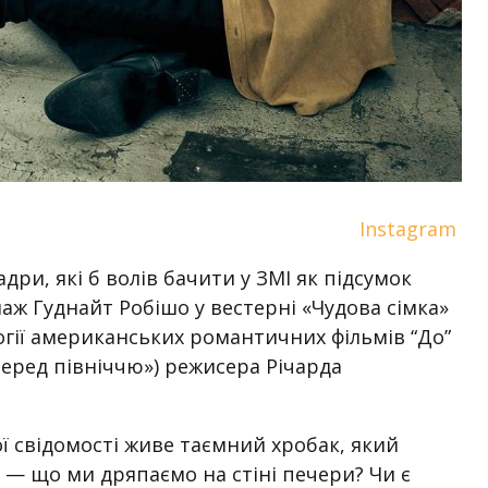
Instagram
дри, які б волів бачити у ЗМІ як підсумок
наж Гуднайт Робішо у вестерні «Чудова сімка»
огії американських романтичних фільмів “До”
Перед північчю») режисера Річарда
ої свідомості живе таємний хробак, який
 — що ми дряпаємо на стіні печери? Чи є