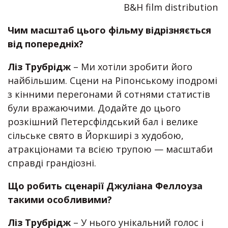
B&H film distribution
Чим масштаб цього фільму відрізняється
від попередніх?
Ліз Трубрідж
– Ми хотіли зробити його
найбільшим. Сцени на Ріпонському іподромі
з кінними перегонами й сотнями статистів
були вражаючими. Додайте до цього
розкішний Петерсфілдський бал і велике
сільське свято в Йоркширі з худобою,
атракціонами та всією трупою — масштаби
справді грандіозні.
Що робить сценарії Джуліана Феллоуза
такими особливими?
Ліз Трубрідж
– У нього унікальний голос і