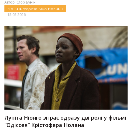
Автор:
Єгор Бунін
Зірки
Інтерв'ю
Кіно
Новини
15.05.2026
Лупіта Ніонго зіграє одразу дві ролі у фільмі
“Одіссея” Крістофера Нолана