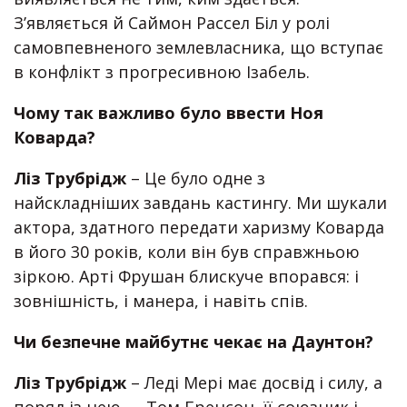
З’являється й Саймон Рассел Біл у ролі
самовпевненого землевласника, що вступає
в конфлікт з прогресивною Ізабель.
Чому так важливо було ввести Ноя
Коварда?
Ліз Трубрідж
– Це було одне з
найскладніших завдань кастингу. Ми шукали
актора, здатного передати харизму Коварда
в його 30 років, коли він був справжньою
зіркою. Арті Фрушан блискуче впорався: і
зовнішність, і манера, і навіть спів.
Чи безпечне майбутнє чекає на Даунтон?
Ліз Трубрідж
– Леді Мері має досвід і силу, а