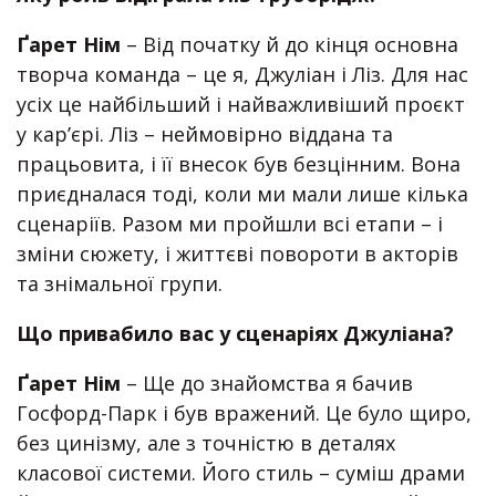
Ґарет Нім
– Від початку й до кінця основна
творча команда – це я, Джуліан і Ліз. Для нас
усіх це найбільший і найважливіший проєкт
у кар’єрі. Ліз – неймовірно віддана та
працьовита, і її внесок був безцінним. Вона
приєдналася тоді, коли ми мали лише кілька
сценаріїв. Разом ми пройшли всі етапи – і
зміни сюжету, і життєві повороти в акторів
та знімальної групи.
Що привабило вас у сценаріях Джуліана?
Ґарет Нім
– Ще до знайомства я бачив
Госфорд-Парк і був вражений. Це було щиро,
без цинізму, але з точністю в деталях
класової системи. Його стиль – суміш драми