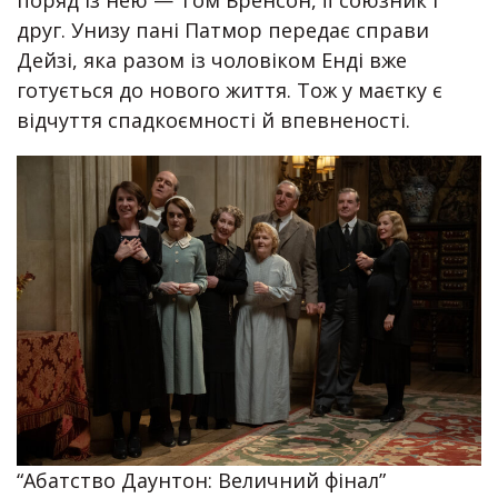
поряд із нею — Том Бренсон, її союзник і
друг. Унизу пані Патмор передає справи
Дейзі, яка разом із чоловіком Енді вже
готується до нового життя. Тож у маєтку є
відчуття спадкоємності й впевненості.
“Абатство Даунтон: Величний фінал”