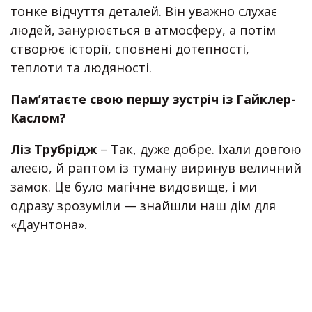
тонке відчуття деталей. Він уважно слухає
людей, занурюється в атмосферу, а потім
створює історії, сповнені дотепності,
теплоти та людяності.
Пам’ятаєте свою першу зустріч із Гайклер-
Каслом?
Ліз Трубрідж
– Так, дуже добре. Їхали довгою
алеєю, й раптом із туману виринув величний
замок. Це було магічне видовище, і ми
одразу зрозуміли — знайшли наш дім для
«Даунтона».