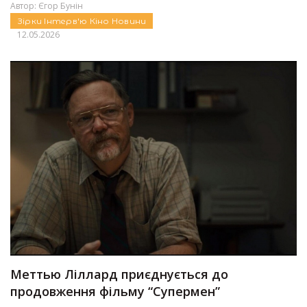
Автор:
Єгор Бунін
Зірки
Інтерв'ю
Кіно
Новини
12.05.2026
Меттью Ліллард приєднується до
продовження фільму “Супермен”