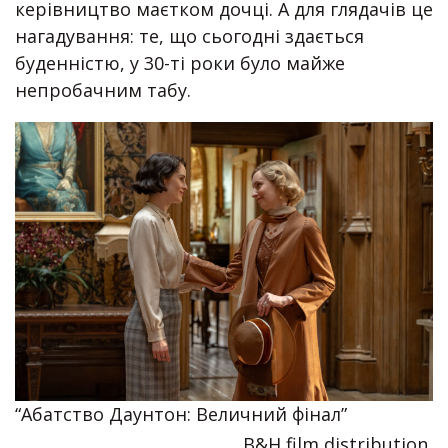
керівництво маєтком дочці. А для глядачів це
нагадування: те, що сьогодні здається
буденністю, у 30-ті роки було майже
непробачним табу.
“Абатство Даунтон: Величний фінал”
B&H film distribution