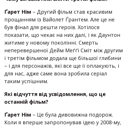
Ґарет Нім
– Другий фільм став красивим
прощанням із Вайолет Ґрантем. Але це не
був фінал для решти героїв. Хотілося
показати, що чекає на них далі, і як Даунтон
житиме у новому поколінні. Смерть
неперевершеної Дейм Меґґі Сміт між другим
і третім фільмом додала ще більшої глибини
– і для персонажів, які все ще її оплакують, і
для нас, адже саме вона зробила серіал
таким успішним.
Які відчуття від усвідомлення, що це
останній фільм?
Ґарет Нім
– Це була дивовижна подорож.
Коли я вперше запропонував ідею у 2008-му,