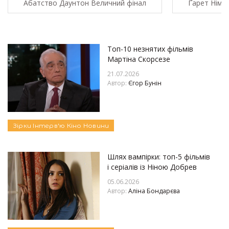
Абатство Даунтон Величний фінал
Ґарет Нім
Топ-10 незнятих фільмів
Мартіна Скорсезе
21.07.2026
Автор:
Єгор Бунін
Зірки
Інтерв'ю
Кіно
Новини
Шлях вампірки: топ-5 фільмів
і серіалів із Ніною Добрев
05.06.2026
Автор:
Аліна Бондарєва