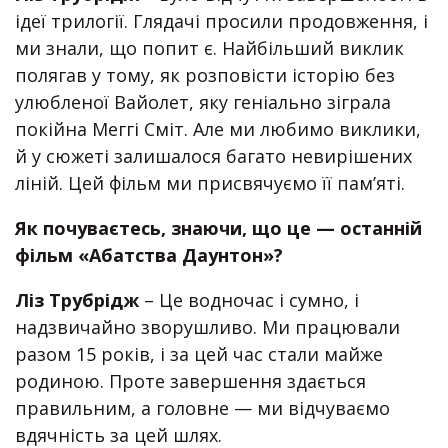
ідеї трилогії. Глядачі просили продовження, і
ми знали, що попит є. Найбільший виклик
полягав у тому, як розповісти історію без
улюбленої Вайолет, яку геніально зіграла
покійна Меггі Сміт. Але ми любимо виклики,
й у сюжеті залишалося багато невирішених
ліній. Цей фільм ми присвячуємо її пам’яті.
Як почуваєтесь, знаючи, що це — останній
фільм «Абатства Даунтон»?
Ліз Трубрідж
– Це водночас і сумно, і
надзвичайно зворушливо. Ми працювали
разом 15 років, і за цей час стали майже
родиною. Проте завершення здається
правильним, а головне — ми відчуваємо
вдячність за цей шлях.