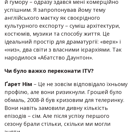
й гумору – одразу здався мені комерційно
успішним. Я запропонував йому тему
англійського маєтку як своєрідного
культурного експорту – суміш архітектури,
костюмів, музики та способу життя. Це
ідеальний простір для драматургії: «верх» і
«низ», два світи з власними ієрархіями. Так
народилося «Абатство Даунтон».
Чи було важко переконати ITV?
Ґарет Нім
– Це не зовсім відповідало їхньому
профілю, але вони ризикнули. Грошей було
обмаль, 2008-й був кризовим для телеринку.
Вони навіть замовили дивну кількість
епізодів – сім. Але після успіху першого
сезону брали стільки, скільки ми могли
зняти.