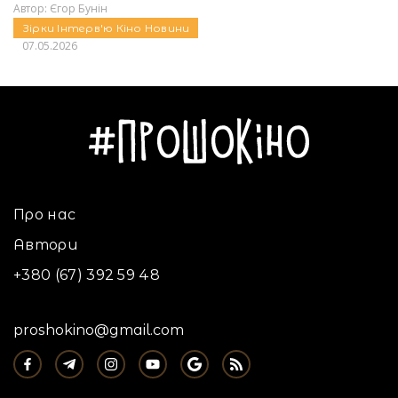
Автор:
Єгор Бунін
Зірки
Інтерв'ю
Кіно
Новини
07.05.2026
Про нас
Автори
+380 (67) 392 59 48
proshokino@gmail.com