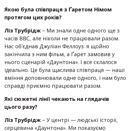
Якою була співпраця з Ґаретом Німом
протягом цих років?
Ліз Трубрідж
– Ми знали одне одного ще з
часів BBC, але ніколи не працювали разом.
Нас об’єднав Джуліан Феллоуз: я щойно
закінчила з ним фільм, а Ґарет замовив у
нього сценарій «Даунтона». І все склалося
ідеально. Це була щаслива співпраця — наші
вміння доповнювали одне одного, і нам було
справді приємно працювати разом.
Які сюжетні лінії чекають на глядачів
цього разу?
Ліз Трубрідж
– У центрі — людські історії,
серцевина «Даунтона». Ми показуємо