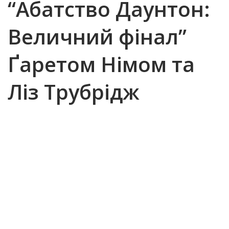
“Абатство Даунтон:
Величний фінал”
Ґаретом Німом та
Ліз Трубрідж