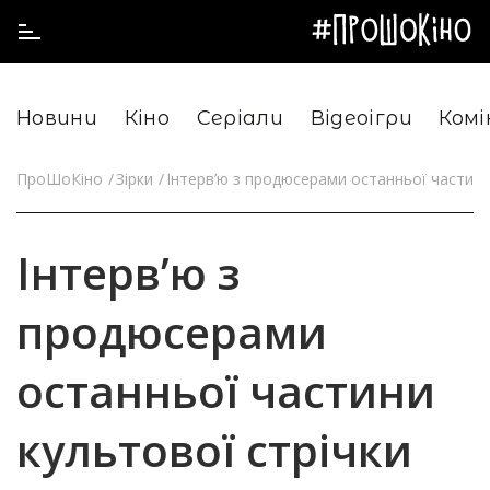
Новини
Кіно
Серіали
Відеоігри
Комі
ПроШоКіно
Зірки
Інтерв’ю з продюсерами останньої частини
Інтерв’ю з
продюсерами
останньої частини
культової стрічки