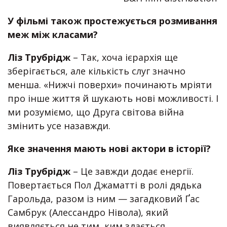
У фільмі також простежується розмивання
меж між класами?
Ліз Трубрідж
– Так, хоча ієрархія ще
зберігається, але кількість слуг значно
менша. «Нижчі поверхи» починають мріяти
про інше життя й шукають нові можливості. І
ми розуміємо, що Друга світова війна
змінить усе назавжди.
Яке значення мають нові актори в історії?
Ліз Трубрідж
– Це завжди додає енергії.
Повертається Пол Джаматті в ролі дядька
Гарольда, разом із ним — загадковий Ґас
Самбрук (Алеcсандро Нівола), який
виявляється не тим, ким здається.