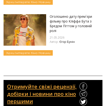
Зірки
Інтерв'ю
Кіно
Новини
Оголошено дату прем`єри
фільму про Кліффа Бута з
Бредом Піттом у головній
ролі
21.05.2026
Автор:
Єгор Бунін
Зірки
Інтерв'ю
Кіно
Новини
Отримуйте свіжі рецензії,
добірки і новини про кіно
першими