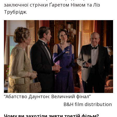
заключної стрічки Ґаретом Німом та Ліз
Трубрідж.
“Абатство Даунтон: Величний фінал”
B&H film distribution
Чому ви захотіли зняти третій фільм?