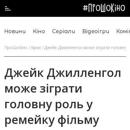
Новини
Кіно
Серіали
Відеоігри
Комі
ПроШоКіно
Зірки
Джейк Джилленгол може зіграти головну ро
Джейк Джилленгол
може зіграти
головну роль у
ремейку фільму