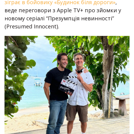
зіграє в бойовику «Будинок біля дороги»
,
веде переговори з Apple TV+ про зйомки у
новому серіалі “Презумпція невинності”
(Presumed Innocent).