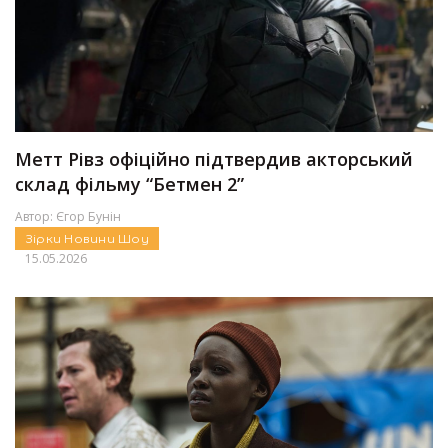
Метт Рівз офіційно підтвердив акторський
склад фільму “Бетмен 2”
Автор:
Єгор Бунін
Зірки
Новини
Шоу
15.05.2026