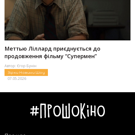
Меттью Ліллард приєднується до
продовження фільму “Супермен”
Автор:
Єгор Бунін
Зірки
Новини
Шоу
07.05.2026