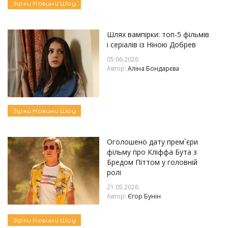
Зірки
Новини
Шоу
Шлях вампірки: топ-5 фільмів
і серіалів із Ніною Добрев
05.06.2026
Автор:
Аліна Бондарєва
Зірки
Новини
Шоу
Оголошено дату прем`єри
фільму про Кліффа Бута з
Бредом Піттом у головній
ролі
21.05.2026
Автор:
Єгор Бунін
Зірки
Новини
Шоу