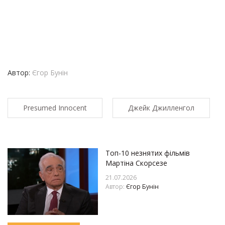
Автор:
Єгор Бунін
Presumed Innocent
Джейк Джилленгол
Топ-10 незнятих фільмів
Мартіна Скорсезе
21.07.2026
Автор:
Єгор Бунін