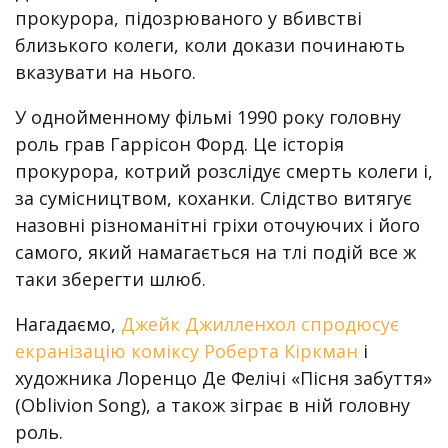
прокурора, підозрюваного у вбивстві
близького колеги, коли докази починають
вказувати на нього.
У однойменному фільмі 1990 року головну
роль грав Гаррісон Форд. Це історія
прокурора, котрий розслідує смерть колеги і,
за сумісництвом, коханки. Слідство витягує
назовні різноманітні гріхи оточуючих і його
самого, який намагається на тлі подій все ж
таки зберегти шлюб.
Нагадаємо,
Джейк Джилленхол спродюсує
екранізацію коміксу Роберта Кіркман
і
художника Лоренцо Де Фелічі «Пісня забуття»
(Oblivion Song), а також зіграє в ній головну
роль.