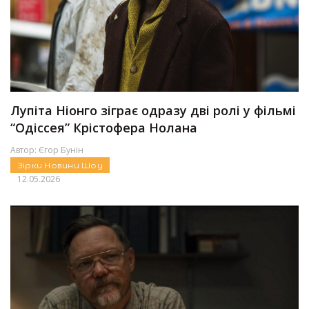
Лупіта Ніонго зіграє одразу дві ролі у фільмі
“Одіссея” Крістофера Нолана
Автор:
Єгор Бунін
Зірки
Новини
Шоу
12.05.2026