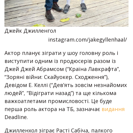
Джейк Джилленгол
instagram.com/jakegyllenhaal/
Актор планує зіграти у шоу головну роль і
виступити одним із продюсерів разом із
Джей Джей Абрамсом (“Країна Лавкрафта”,
“Зоряні війни: Скайуокер. Сходження”),
Девідом Е. Келлі (“Дев’ять зовсім незнайомих
людей”, “Відіграти назад”) та ще кількома
важкоатлетами промисловості. Це буде
перша роль актора на ТБ, зазначає
видання
Deadline.
Джилленхол зіграє Расті Сабіча, палкого