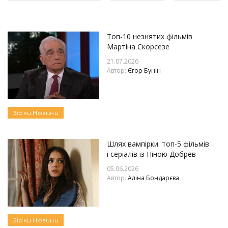
Топ-10 незнятих фільмів
Мартіна Скорсезе
21.07.2026
Автор:
Єгор Бунін
Зірки
Новини
Шлях вампірки: топ-5 фільмів
і серіалів із Ніною Добрев
05.06.2026
Автор:
Аліна Бондарєва
Зірки
Новини