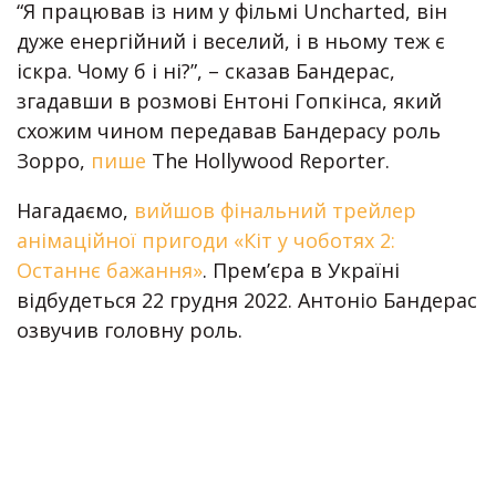
“Я працював із ним у фільмі Uncharted, він
дуже енергійний і веселий, і в ньому теж є
іскра. Чому б і ні?”, – сказав Бандерас,
згадавши в розмові Ентоні Гопкінса, який
схожим чином передавав Бандерасу роль
Зорро,
пише
The Hollywood Reporter.
Нагадаємо,
вийшов фінальний трейлер
анімаційної пригоди «Кіт у чоботях 2:
Останнє бажання»
. Прем’єра в Україні
відбудеться 22 грудня 2022. Антоніо Бандерас
озвучив головну роль.