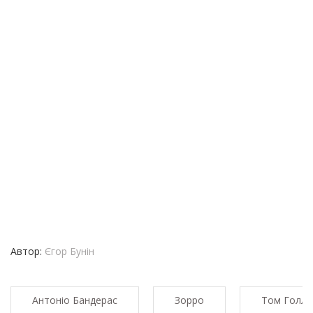
Автор:
Єгор Бунін
Антоніо Бандерас
Зорро
Том Голла