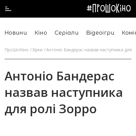
Новини
Кіно
Серіали
Відеоігри
Комі
ПроШоКіно
Зірки
Антоніо Бандерас назвав наступника для р
Антоніо Бандерас
назвав наступника
для ролі Зорро