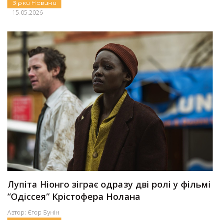
Зірки
Новини
15.05.2026
Лупіта Ніонго зіграє одразу дві ролі у фільмі
“Одіссея” Крістофера Нолана
Автор:
Єгор Бунін