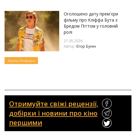
Оголошено дату прем`єри
фільму про Кліффа Бута з
Бредом Піттом у головній
ролі
21.05.2026
Автор:
Єгор Бунін
Зірки
Новини
Отримуйте свіжі рецензії,
добірки і новини про кіно
першими