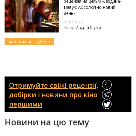
рецензія на фільм «Людина-
Павук: Абсолютно новий
день»
31.07.2026
Автор:
Андрій Стулій
Кіно
Новини
Підбірки
Отримуйте свіжі рецензії,
добірки і новини про кіно
першими
Новини на цю тему