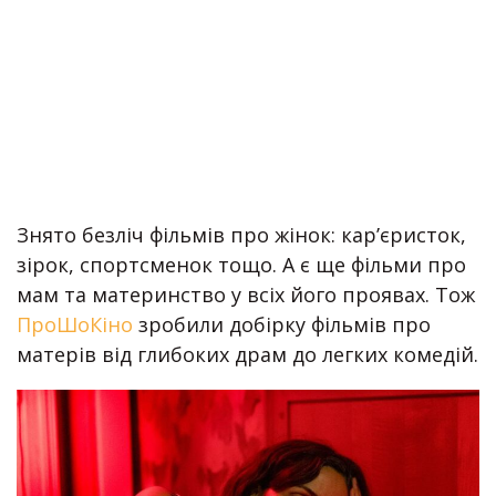
Знято безліч фільмів про жінок: кар’єристок,
зірок, спортсменок тощо. А є ще фільми про
мам та материнство у всіх його проявах. Тож
ПроШоКіно
зробили добірку фільмів про
матерів від глибоких драм до легких комедій.