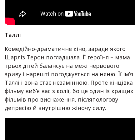
Таллі
Комедійно-драматичне кіно, заради якого
Шарліз Терон погладшала. Її героїня – мама
трьох дітей балансує на межі нервового
зриву і нарешті погоджується на няню. Її ім’я
Таллі і вона стає незамінною. Проте кінцівка
фільму виб’є вас з колії, бо це один із кращих
фільмів про виснаження, післяпологову
депресію й внутрішню жіночу силу.