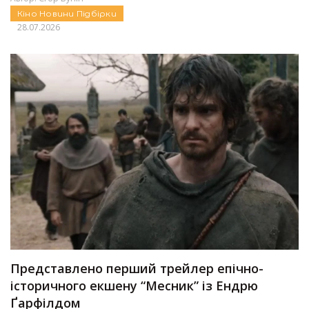
Кіно
Новини
Підбірки
28.07.2026
Представлено перший трейлер епічно-
історичного екшену “Месник” із Ендрю
Ґарфілдом