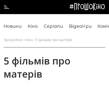
Новини
Кіно
Серіали
Відеоігри
Комі
ПроШоКіно
Кіно
5 фільмів про матерів
5 фільмів про
матерів