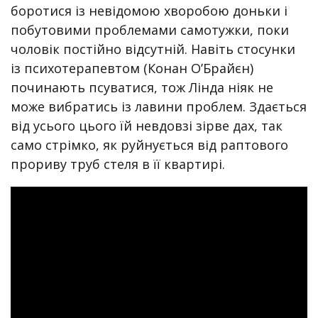
боротися із невідомою хворобою доньки і
побутовими проблемами самотужки, поки
чоловік постійно відсутній. Навіть стосунки
із психотерапевтом (Конан О’Брайєн)
починають псуватися, тож Лінда ніяк не
може вибратись із лавини проблем. Здається
від усього цього їй невдовзі зірве дах, так
само стрімко, як руйнується від раптового
прориву труб стеля в її квартирі.