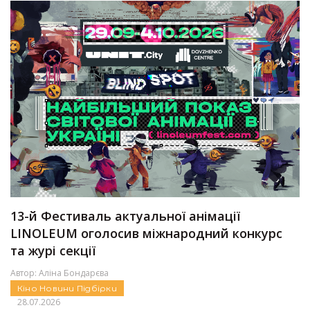
13-й Фестиваль актуальної анімації
LINOLEUM оголосив міжнародний конкурс
та журі секції
Автор:
Аліна Бондарєва
Кіно
Новини
Підбірки
28.07.2026