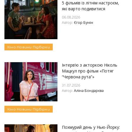
5 фільмів із літнім настроєм,
які варто подивитися
06.08.2026
Автор:
Єгор Бунін
Кіно
Новини
Підбірки
Інтерв’ю з акторкою Ніколь
Мацкул про фільм «Потяг
“Червона рута”»
31.07.2026
Автор:
Аліна Бондарєва
Кіно
Новини
Підбірки
Похмурий день у Нью-Йорку: