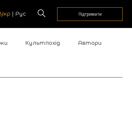
Укр
|
Рус
Підтримати
рки
Культпохід
Автори