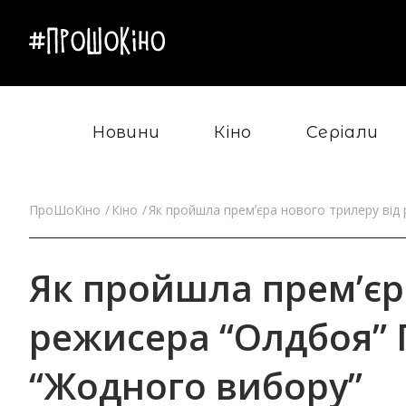
Новини
Кіно
Серіали
ПроШоКіно
Кіно
Як пройшла премʼєра нового трилеру від
Як пройшла премʼєр
режисера “Олдбоя” 
“Жодного вибору”