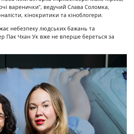
орчі варенички”, ведучий Слава Соломка,
алісти, кінокритики та кіноблогери.
ажає небезпеку людських бажань та
ер Пак Чхан Ук вже не вперше береться за