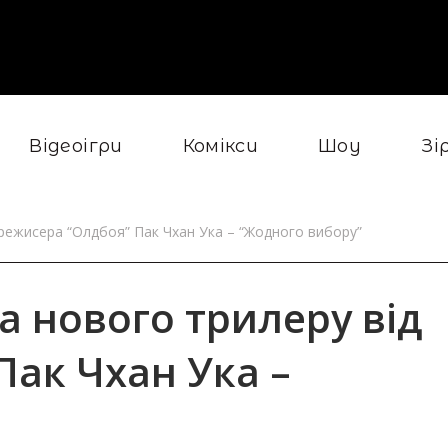
Відеоігри
Комікси
Шоу
Зі
 режисера “Олдбоя” Пак Чхан Ука – “Жодного вибору”
а нового трилеру від
Пак Чхан Ука –