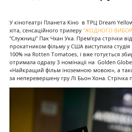
У кінотеатрі Планета Кіно в ТРЦ Dream Yell
хіта, сенсаційного трилеру
“ЖОДНОГО ВИБОРУ
“Служниці” Пак Чхан Ука. Прем’єра стрічки ві
прокатником фільму у США виступила студія 
100% на Rotten Tomatoes, і вже готується зб
отримала одразу 3 номінації на Golden Glob
«Найкращий фільм іноземною мовою», а так
за неперевершену гру Лі Бьон Хона. Стрічка п