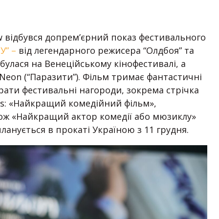
ow відбувся допрем’єрний показ фестивального
” –
від легендарного режисера “Олдбоя” та
дбулася на Венеційському кінофестивалі, а
Neon (“Паразити”). Фільм тримає фантастичні
ирати фестивальні нагороди, зокрема стрічка
es: «Найкращий комедійний фільм»,
ож «Найкращий актор комедії або мюзиклу»
ланується в прокаті Україною з 11 грудня.