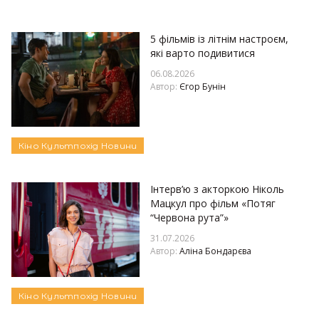
5 фільмів із літнім настроєм,
які варто подивитися
06.08.2026
Автор:
Єгор Бунін
Кіно
Культпохід
Новини
Інтерв’ю з акторкою Ніколь
Мацкул про фільм «Потяг
“Червона рута”»
31.07.2026
Автор:
Аліна Бондарєва
Кіно
Культпохід
Новини