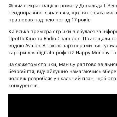
Фільм є екранізацією роману Дональда І. Вес
неодноразово зізнавався, що ця стрічка має
працював над нею понад 17 років.
Київська прем’єра стрічки відбулася за інфо
ПроШоКіно та Radio Champion. Пригощали гос
водою Avalon. А також партнерами виступил
кар’єри для digital-професій Happy Monday та
За сюжетом стрічки, Ман Су раптово звільняют
безробіття, відчайдушно намагаючись зберег
чоловік розробляє унікальний план, щоб отр
конкурентів.