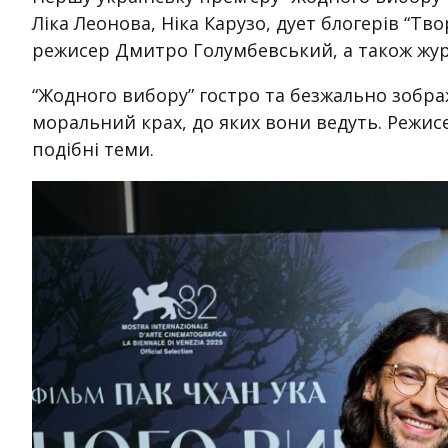
Ліка Леонова, Ніка Карузо, дует блогерів “Тв
режисер Дмитро Голумбевський, а також журн
“Жодного вибору” гостро та безжально зобр
моральний крах, до яких вони ведуть. Режис
подібні теми.