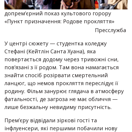
допремʼєрний показ культового горору
«Пункт призначення: Родове прокляття»
Пресслужба
У центрі сюжету — студентка коледжу
Стефані (Кейтлін Санта Хуана), яка
повертається додому через тривожні сни,
пов’язані з її родом. Там вона намагається
знайти спосіб розірвати смертельний
ланцюг, що немов прокляття переслідує її
родину. Фільм занурює глядача в атмосферу
фатальності, де загроза не має обличчя —
лише безжальну невидиму присутність.
Прем’єру відвідали зіркові гості та
інфлуенсери, які першими побачили нову