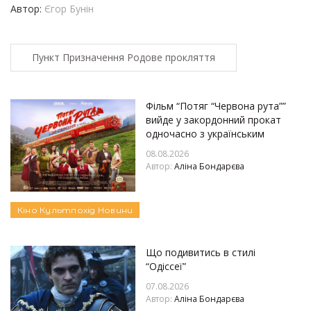
Автор:
Єгор Бунін
Пункт Призначення Родове прокляття
Фільм “Потяг “Червона рута””
вийде у закордонний прокат
одночасно з українським
08.08.2026
Автор:
Аліна Бондарєва
Кіно
Культпохід
Новини
Що подивитись в стилі
“Одіссеї”
07.08.2026
Автор:
Аліна Бондарєва