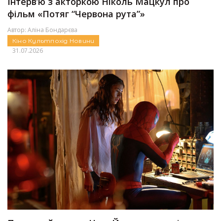
Інтерв’ю з акторкою Ніколь Мацкул про
фільм «Потяг “Червона рута”»
Автор:
Аліна Бондарєва
Кіно
Культпохід
Новини
31.07.2026