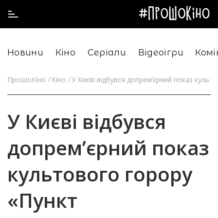
Новини
Кіно
Серіали
Відеоігри
Комі
ПроШоКіно
Кіно
У Києві відбувся допремʼєрний показ культ
У Києві відбувся
допремʼєрний показ
культового горору
«Пункт