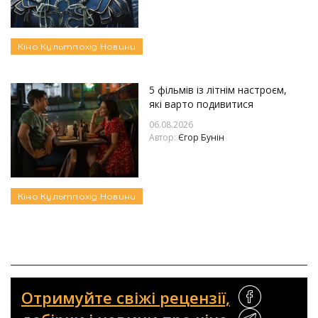
Кіно
Культпохід
Новини
5 фільмів із літнім настроєм,
які варто подивитися
06.08.2026
Автор:
Єгор Бунін
Кіно
Культпохід
Новини
Отримуйте свіжі рецензії,