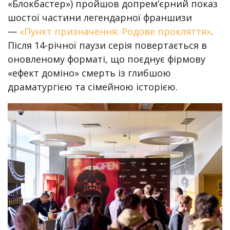
«Блокбастер») пройшов допрем’єрний показ
шостої частини легендарної франшизи
—
«Пункт призначення: Родове прокляття»
.
Після 14-річної паузи серія повертається в
оновленому форматі, що поєднує фірмову
«ефект доміно» смерть із глибшою
драматургією та сімейною історією.