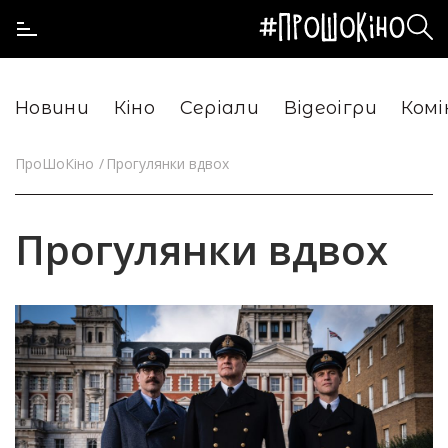
Новини
Кіно
Серіали
Відеоігри
Комі
ПроШоКіно
Прогулянки вдвох
Прогулянки вдвох