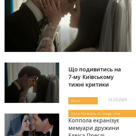
Що подивитись на
7-му Київському
тижні критики
12.10.2023
Кіно
Новини
Автор:
Яна Дудко
Огляди та
Кіно
Новини
Огляди та
Рецензії
Рецензії
Коппола екранізує
мемуари дружини
Елвіса Преслі