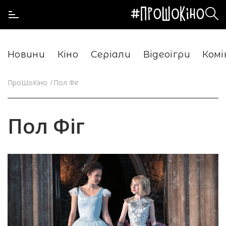
Новини
Кіно
Серіали
Відеоігри
Комі
ПроШоКіно
Пол Фіг
Пол Фіг