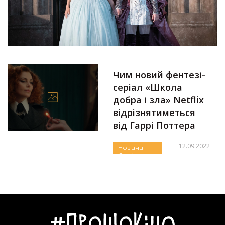
Чим новий фентезі-
серіал «Школа
добра і зла» Netflix
відрізнятиметься
від Гаррі Поттера
12.09.2022
Новини
Серіали
Автор:
Єгор Бунін
Трейлери