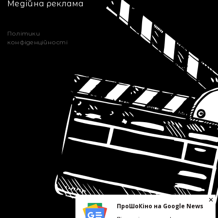
Медійна реклама
Політики
конфіденційності
ПроШоКіно на Google News