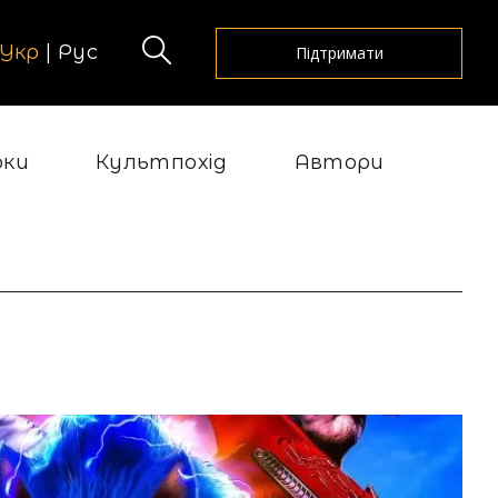
Укр
|
Рус
Підтримати
рки
Культпохід
Автори