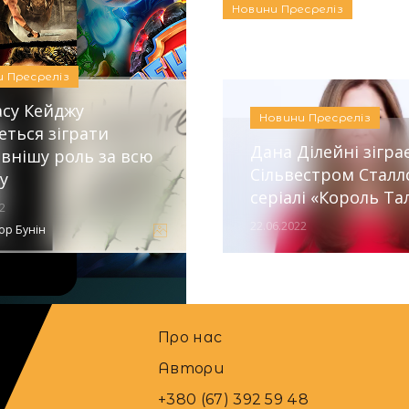
01.07.2025
Новини
Пресреліз
и
Пресреліз
асу Кейджу
Новини
Пресреліз
еться зіграти
Дана Ділейні зіграє
внішу роль за всю
Сільвестром Сталл
у
серіалі «Король Та
2
22.06.2022
ор Бунін
Про нас
Автори
+380 (67) 392 59 48