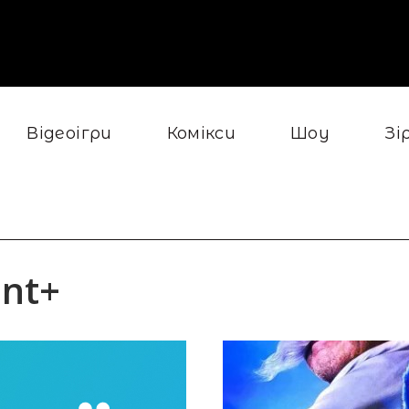
Відеоігри
Комікси
Шоу
Зі
nt+