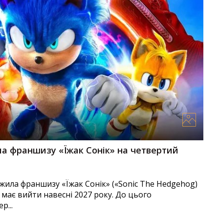
а франшизу «Їжак Сонік» на четвертий
жила франшизу «Їжак Сонік» («Sonic The Hedgehog)
 має вийти навесні 2027 року. До цього
р...