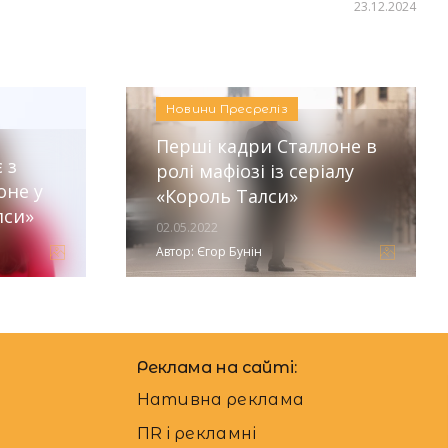
23.12.2024
Автор:
Єгор Бунін
Новини
Пресреліз
Перші кадри Сталлоне в
 з
ролі мафіозі із серіалу
оне у
«Король Талси»
лси»
02.05.2022
Автор:
Єгор Бунін
Реклама на сайті:
Нативна реклама
ПR і рекламні