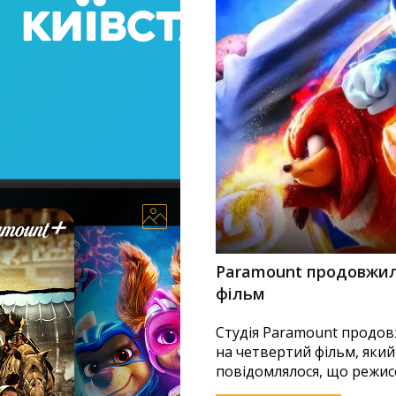
ь українською на
Paramount продовжил
фільм
ідписали ко-ексклюзивну
Студія Paramount продов
яки якій глядачі в
на четвертий фільм, який
...
повідомлялося, що режисе