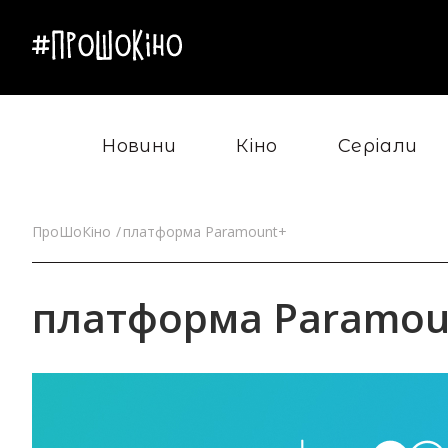
Новини
Кіно
Серіали
ПроШоКіно
платформа Paramount+
платформа Paramou