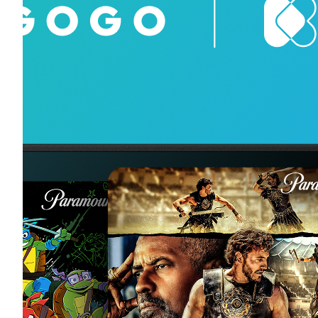
Фільми і серіали Paramount+ можна дивитис
платформах MEGOGO і Київстар ТБ
Українські ОТТ-платформи Київстар ТБ і MEGOGO п
угоду з міжнародним медіасервісом Paramount+, завд
Україні отримають доступ до преміального контенту