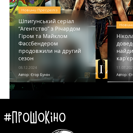
Новини
Пресреліз
Новини
Пресреліз
Автор:
Єгор Бунін
Шпигунський серіал
Новин
“Агентство” з Річардом
Гіром та Майклом
Нікол
Фассбендером
довед
продовжили на другий
найди
сезон
кар’єр
08.12.2024
11.07.202
Автор:
Єгор Бунін
Автор:
Єг