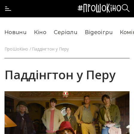
Новини
Кіно
Серіали
Відеоігри
Комі
ПроШоКіно
Паддінгтон у Перу
Паддінгтон у Перу