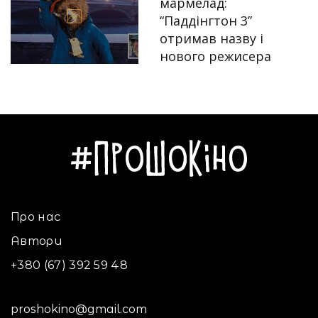
мармелад:
“Паддінгтон 3”
отримав назву і
Автор:
Єгор Бунін
нового режисера
14.06.2022
Про нас
Автори
+380 (67) 392 59 48
proshokino@gmail.com