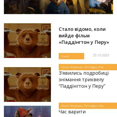
Стало відомо, коли
вийде фільм
«Паддінгтон у Перу»
25.10.2023
Кіно
Новини
Автор:
Єгор Бунін
Огляди та
Кіно
Новини
Огляди та
Рецензії
Рецензії
З’явились подробиці
знімання триквелу
“Паддінгтон у Перу”
03.04.2023
Автор:
Аліна Бондарєва
Кіно
Новини
Огляди та
Рецензії
Час варити