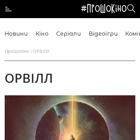
Новини
Кіно
Серіали
Відеоігри
Комі
ПроШоКіно
ОРВІЛЛ
ОРВІЛЛ