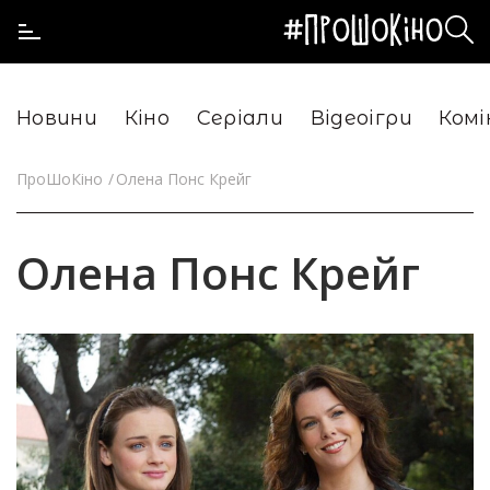
Новини
Кіно
Серіали
Відеоігри
Комі
ПроШоКіно
Олена Понс Крейг
Олена Понс Крейг