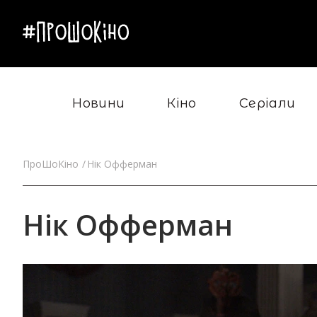
Новини
Кіно
Серіали
ПроШоКіно
Нік Офферман
Нік Офферман