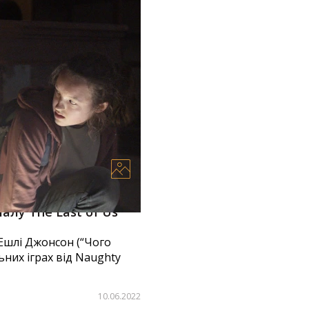
алу The Last of Us
Ешлі Джонсон (“Чого
льних іграх від Naughty
10.06.2022