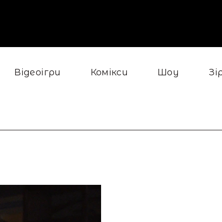
Відеоігри
Комікси
Шоу
Зі