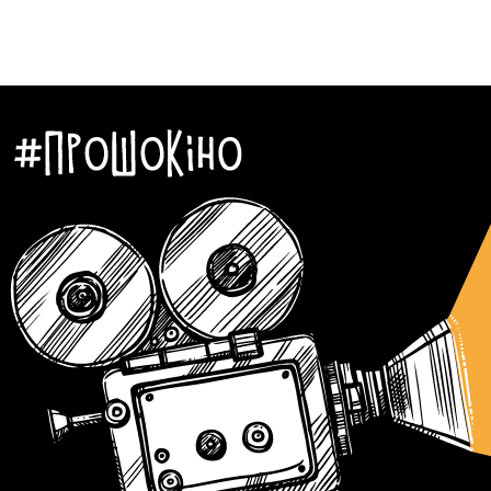
Автор:
Єгор Бунін