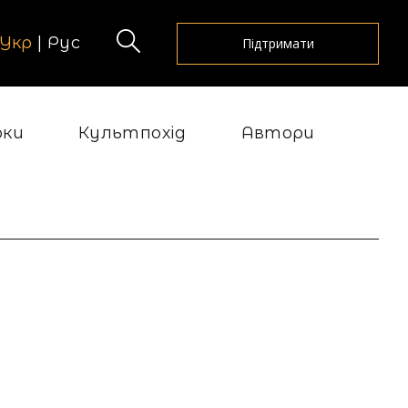
Укр
|
Рус
Підтримати
рки
Культпохід
Автори