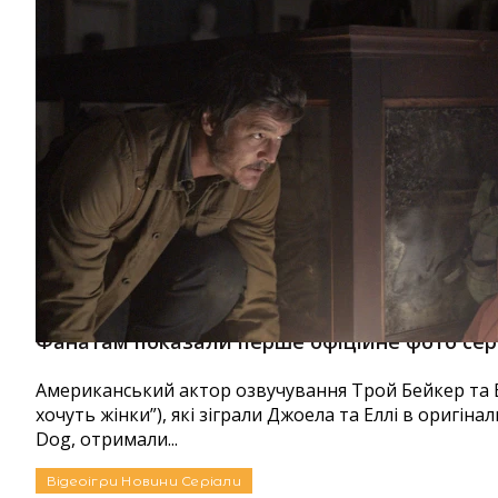
Фанатам показали перше офіційне фото сері
Американський актор озвучування Трой Бейкер та 
хочуть жінки”), які зіграли Джоела та Еллі в оригіна
Dog, отримали...
Відеоігри
Новини
Серіали