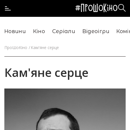
Новини
Кіно
Серіали
Відеоігри
Комі
ПроШоКіно
Кам'яне серце
Кам'яне серце