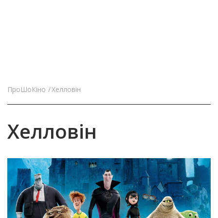
ПроШоКіно
Хелловін
Хелловін