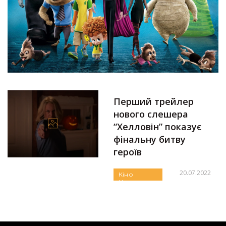
Перший трейлер
нового слешера
“Хелловін” показує
фінальну битву
героїв
20.07.2022
Кіно
Новини
Автор:
Єгор Бунін
Підбірки