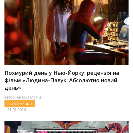
Похмурий день у Нью-Йорку: рецензія на
фільм «Людина-Павук: Абсолютно новий
день»
Автор:
Андрій Стулій
Кіно
Новини
31.07.2026