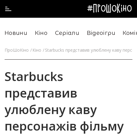
Новини
Кіно
Серіали
Відеоігри
Комі
ПроШоКіно
Кіно
Starbucks представив улюблену каву персо
Starbucks
представив
улюблену каву
персонажів фільму