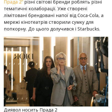
Прада 2”
різні світові бренди роблять різні
тематичні колаборації. Уже створені
лімітовані брендовані напої від Coca-Cola, а
мережі кінотеатрів створили сумку для
попкорну. До цього долучився і Starbucks.
Диявол носить Прада 2