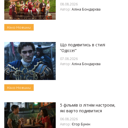
08.08.2026
Автор:
Аліна Бондарєва
Кіно
Новини
Що подивитись в стилі
“Одіссеї”
07.08.2026
Автор:
Аліна Бондарєва
Кіно
Новини
5 фільмів із літнім настроєм,
які варто подивитися
06.08.2026
Автор:
Єгор Бунін