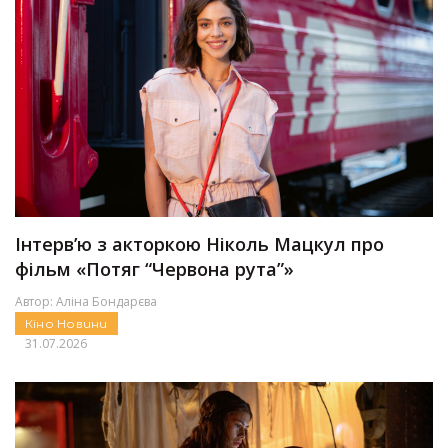
Інтерв’ю з акторкою Ніколь Мацкул про
фільм «Потяг “Червона рута”»
Автор:
Аліна Бондарєва
Кіно
Новини
31.07.2026