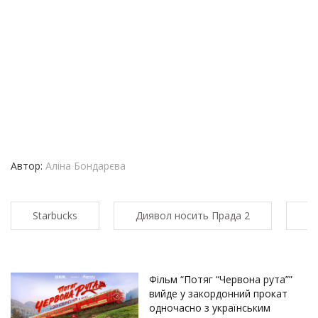
Автор:
Аліна Бондарєва
Starbucks
Диявол носить Прада 2
к
Фільм “Потяг “Червона рута””
вийде у закордонний прокат
одночасно з українським