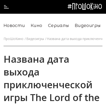
Новости
Кино
Сериалы
Видеоигры
ПроШоКино
Видеоигры
Названа дата выхода приключенческо
Названа дата
выхода
приключенческой
игры The Lord of the