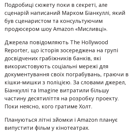
Подробиці сюжету поки в секреті, але
сценарій написаний Марком Біанкуллі, який
був сценаристом та консультуючим
продюсером шоу Amazon «Мисливці».
Джерела повідомляють The Hollywood
Reporter, що історія зосереджена на групі
досвідчених грабіжників банків, які
використовують соціальні мережі для
документування своїх пограбувань, граючи в
кішки-мишки з поліцією. За словами джерел,
Біанкуллі та Imagine витратили більшу
частину десятиліття на розробку проекту.
Поки неясно, кого гратиме Холт.
Плануються літні зйомки і Amazon планує
випустити фільм у кінотеатрах.