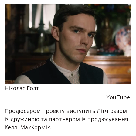
Ніколас Голт
YouTube
Продюсером проекту виступить Літч разом
із дружиною та партнером із продюсування
Келлі МакКормік.