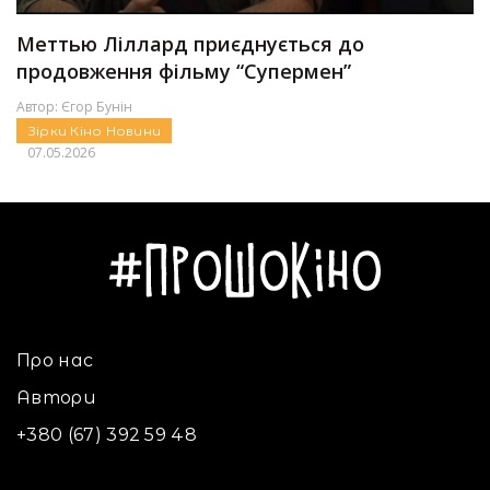
Меттью Ліллард приєднується до
продовження фільму “Супермен”
Автор:
Єгор Бунін
Зірки
Кіно
Новини
07.05.2026
Про нас
Автори
+380 (67) 392 59 48