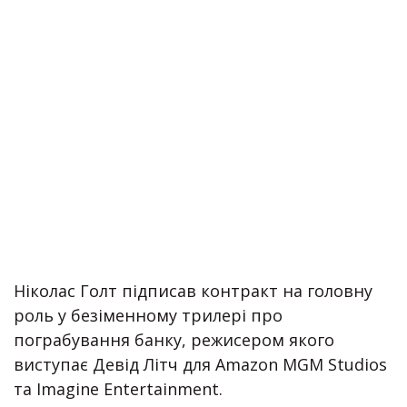
Ніколас Голт підписав контракт на головну
роль у безіменному трилері про
пограбування банку, режисером якого
виступає Девід Літч для Amazon MGM Studios
та Imagine Entertainment.