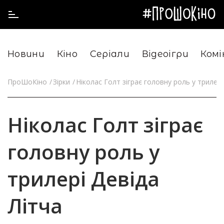
Новини
Кіно
Серіали
Відеоігри
Комі
ПроШоКіно
Зірки
Ніколас Голт зіграє головну роль у трилері
Ніколас Голт зіграє
головну роль у
трилері Девіда
Літча