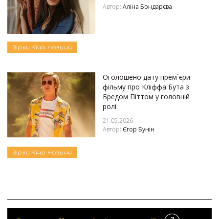
Автор:
Аліна Бондарєва
Зірки
Кіно
Новини
Оголошено дату прем`єри
фільму про Кліффа Бута з
Бредом Піттом у головній
ролі
21.05.2026
Автор:
Єгор Бунін
Зірки
Кіно
Новини