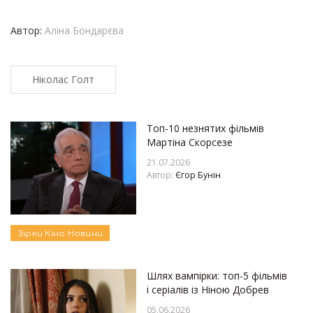
Автор:
Аліна Бондарєва
Ніколас Голт
Топ-10 незнятих фільмів
Мартіна Скорсезе
21.07.2026
Автор:
Єгор Бунін
Зірки
Кіно
Новини
Шлях вампірки: топ-5 фільмів
і серіалів із Ніною Добрев
05.06.2026