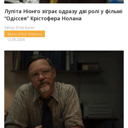
Лупіта Ніонго зіграє одразу дві ролі у фільмі
“Одіссея” Крістофера Нолана
Автор:
Єгор Бунін
Зірки
Кіно
Новини
12.05.2026