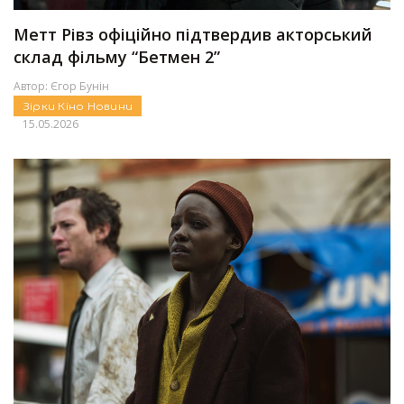
Метт Рівз офіційно підтвердив акторський
склад фільму “Бетмен 2”
Автор:
Єгор Бунін
Зірки
Кіно
Новини
15.05.2026