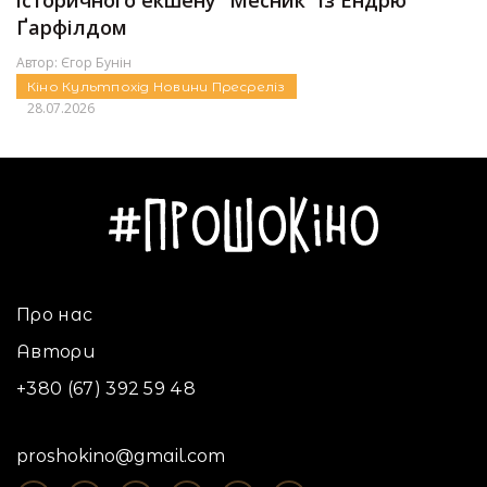
Ґарфілдом
Автор:
Єгор Бунін
Кіно
Культпохід
Новини
Пресреліз
28.07.2026
Про нас
Автори
+380 (67) 392 59 48
proshokino@gmail.com