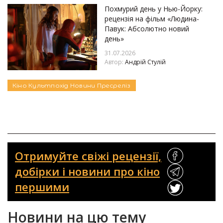
Похмурий день у Нью-Йорку:
рецензія на фільм «Людина-
Павук: Абсолютно новий
день»
31.07.2026
Автор:
Андрій Стулій
Кіно
Культпохід
Новини
Пресреліз
Отримуйте свіжі рецензії,
добірки і новини про кіно
першими
Новини на цю тему