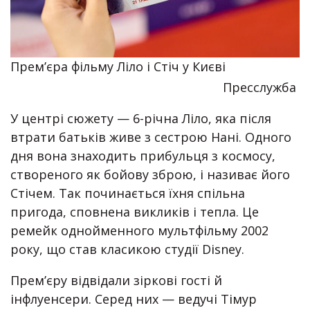
Прем’єра фільму Ліло і Стіч у Києві
Пресслужба
У центрі сюжету — 6-річна Ліло, яка після
втрати батьків живе з сестрою Нані. Одного
дня вона знаходить прибульця з космосу,
створеного як бойову зброю, і називає його
Стічем. Так починається їхня спільна
пригода, сповнена викликів і тепла. Це
ремейк однойменного мультфільму 2002
року, що став класикою студії Disney.
Прем’єру відвідали зіркові гості й
інфлуенсери. Серед них — ведучі Тімур