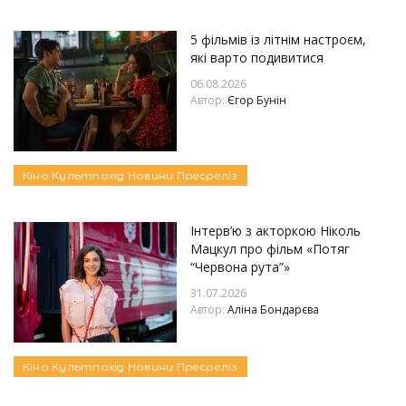
5 фільмів із літнім настроєм,
які варто подивитися
06.08.2026
Автор:
Єгор Бунін
Кіно
Культпохід
Новини
Пресреліз
Інтерв’ю з акторкою Ніколь
Мацкул про фільм «Потяг
“Червона рута”»
31.07.2026
Автор:
Аліна Бондарєва
Кіно
Культпохід
Новини
Пресреліз