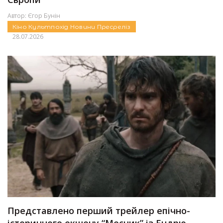
Автор:
Єгор Бунін
Кіно
Культпохід
Новини
Пресреліз
28.07.2026
Представлено перший трейлер епічно-
історичного екшену “Месник” із Ендрю