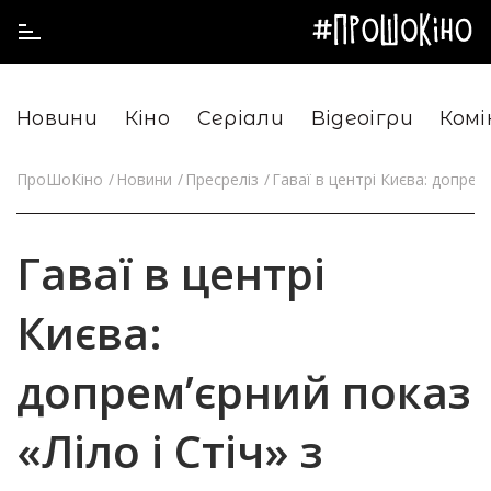
Новини
Кіно
Серіали
Відеоігри
Комі
ПроШоКіно
Новини
Пресреліз
Гаваї в центрі Києва: допремʼ
Гаваї в центрі
Києва:
допремʼєрний показ
«Ліло і Стіч» з