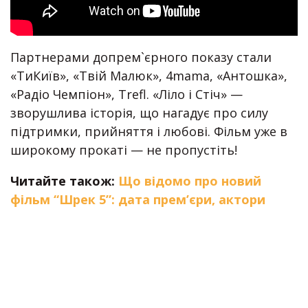
Партнерами допрем`єрного показу стали
«ТиКиїв», «Твій Малюк», 4mama, «Антошка»,
«Радіо Чемпіон», Trefl. «Ліло і Стіч» —
зворушлива історія, що нагадує про силу
підтримки, прийняття і любові. Фільм уже в
широкому прокаті — не пропустіть!
Читайте також:
Що відомо про новий
фільм “Шрек 5”: дата прем’єри, актори