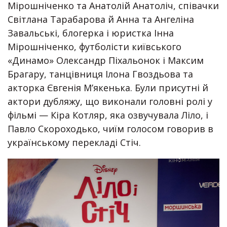
Мірошніченко та Анатолій Анатоліч, співачки
Світлана Тарабарова й Анна та Ангеліна
Завальські, блогерка і юристка Інна
Мірошніченко, футболісти київського
«Динамо» Олександр Піхальонок і Максим
Брагару, танцівниця Ілона Гвоздьова та
акторка Євгенія Мʼякенька. Були присутні й
актори дубляжу, що виконали головні ролі у
фільмі — Кіра Котляр, яка озвучувала Ліло, і
Павло Скороходько, чиїм голосом говорив в
українському перекладі Стіч.