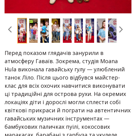
Перед показом глядачів занурили в
атмосферу Гаваїв. Зокрема, студія Moana
Hula виконала гавайську гулу — улюблений
танок Ліло. Після цього відбувся майстер-
клас для всіх охочих навчитися виконувати
ці традиційні для острова рухи. На окремих
локаціях діти і дорослі могли сплести собі
квіткові прикраси й пограти на автентичних
гавайських музичних інструментах —
бамбукових паличках пуілі, кокосових
маракасах, барабані з гарбуза та укулеле.