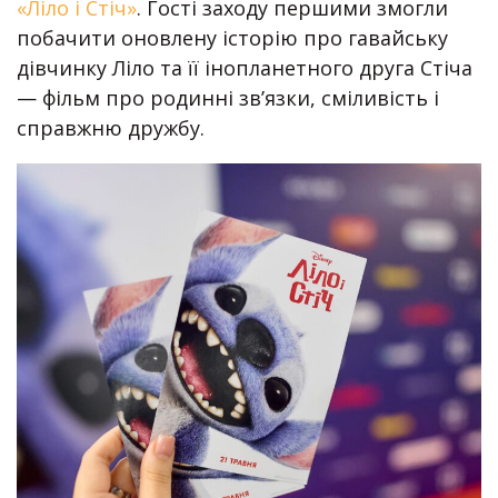
«Ліло і Стіч»
. Гості заходу першими змогли
побачити оновлену історію про гавайську
дівчинку Ліло та її інопланетного друга Стіча
— фільм про родинні зв’язки, сміливість і
справжню дружбу.