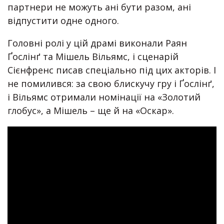
партнери не можуть ані бути разом, ані
відпустити одне одного.
Головні ролі у цій драмі виконали Раян
Ґослінґ та Мішель Вільямс, і сценарій
Сієнфренс писав спеціально під цих акторів. І
не помилився: за свою блискучу гру і Ґослінґ,
і Вільямс отримали номінації на «Золотий
глобус», а Мішель – ще й на «Оскар».