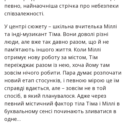
певно, найнаочніша стрічка про небезпеки
співзалежності.
У центрі сюжету – шкільна вчителька Міллі
та інді-музикант Тіма. Вони доволі різні
люди, але вже так давно разом, що й не
пам’ятають іншого життя. Коли Міллі
отримує нову роботу за містом, Тім
переїжджає разом із нею, хоча йому там
зовсім нічого робити. Пара думає розпочати
новий етап стосунків, і певною мірою це їм
справді вдається, але – зовсім не в той
спосіб, в який планувалося. Адже через
певний містичний фактор тіла Тіма і Міллі в
буквальному сенсі починають зливатися в
одне…