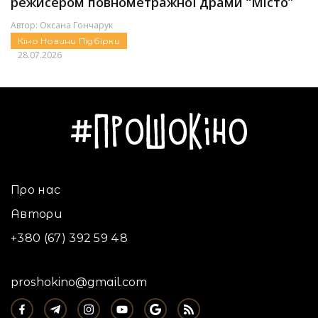
режисером повнометражної драми “Місто”
Автор:
Оксана Гончарук
Кіно
Новини
Підбірки
28.07.2026
Про нас
Автори
+380 (67) 392 59 48
proshokino@gmail.com