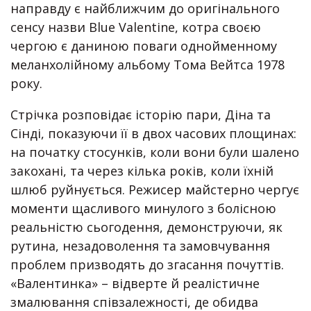
направду є найближчим до оригінального
сенсу назви Blue Valentine, котра своєю
чергою є даниною поваги однойменному
меланхолійному альбому Тома Вейтса 1978
року.
Стрічка розповідає історію пари, Діна та
Сінді, показуючи її в двох часових площинах:
на початку стосунків, коли вони були шалено
закохані, та через кілька років, коли їхній
шлюб руйнується. Режисер майстерно чергує
моменти щасливого минулого з болісною
реальністю сьогодення, демонструючи, як
рутина, незадоволення та замовчування
проблем призводять до згасання почуттів.
«Валентинка» – відверте й реалістичне
змалювання співзалежності, де обидва