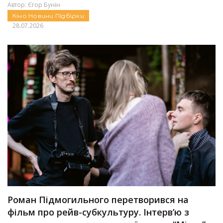
Автор:
Єгор Бунін
Кіно
Новини
Підбірки
28.07.2026
Роман Підмогильного перетворився на
фільм про рейв-субкультуру. Інтервʼю з