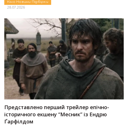
Кіно
Новини
Підбірки
28.07.2026
Представлено перший трейлер епічно-
історичного екшену “Месник” із Ендрю
Ґарфілдом