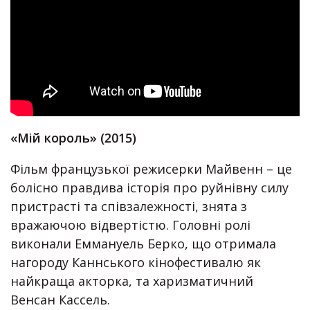
«Мій король» (2015)
Фільм французької режисерки Майвенн – це
болісно правдива історія про руйнівну силу
пристрасті та співзалежності, знята з
вражаючою відвертістю. Головні ролі
виконали Еммануель Берко, що отримала
нагороду Каннського кінофестивалю як
найкраща акторка, та харизматичний
Венсан Кассель.