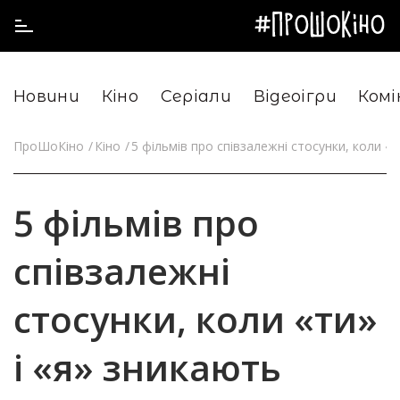
Новини
Кіно
Серіали
Відеоігри
Комі
ПроШоКіно
Кіно
5 фільмів про співзалежні стосунки, коли «т
5 фільмів про
співзалежні
стосунки, коли «ти»
і «я» зникають