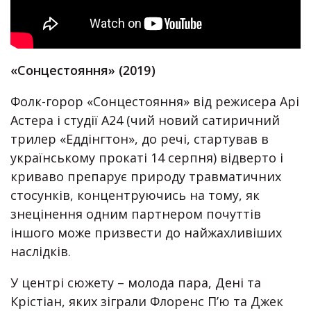
«Сонцестояння» (2019)
Фолк-горор «Сонцестояння» від режисера Арі
Астера і студії А24 (чий новий сатиричний
трилер «Еддінгтон», до речі, стартував в
українському прокаті 14 серпня) відверто і
криваво препарує природу травматичних
стосунків, концентруючись на тому, як
знецінення одним партнером почуттів
іншого може призвести до найжахливіших
наслідків.
У центрі сюжету – молода пара, Дені та
Крістіан, яких зіграли Флоренс П’ю та Джек