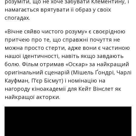
розуміти, що не хоче забувати Клементину, і
намагається врятувати її образ у своїх
спогадах.
«Вічне сяйво чистого розуму» є своєрідною
притчею про те, що справжні почуття не
можна просто стерти, адже вони є частиною
нашої ідентичності, навіть якщо завдають
болю. Фільм отримав «Оскар» за найкращий
оригінальний сценарій (Мішель Ґондрі, Чарлі
Кауфман, П’єр Бісмут) і номінацію на
нагороду кіноакадемії для Кейт Вінслет як
найкращої акторки.