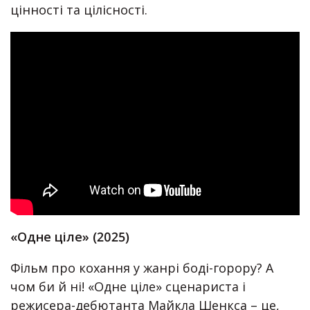
цінності та цілісності.
«Одне ціле» (2025)
Фільм про кохання у жанрі боді-горору? А
чом би й ні! «Одне ціле» сценариста і
режисера-дебютанта Майкла Шенкса – це,