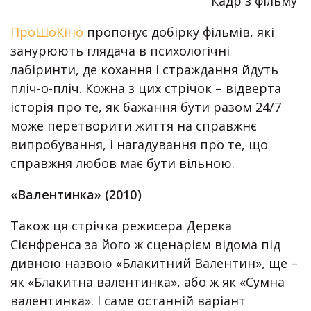
Кадр з фільму
ПроШоКіно
пропонує добірку фільмів, які
занурюють глядача в психологічні
лабіринти, де кохання і страждання йдуть
пліч-о-пліч. Кожна з цих стрічок – відверта
історія про те, як бажання бути разом 24/7
може перетворити життя на справжнє
випробування, і нагадування про те, що
справжня любов має бути вільною.
«Валентинка» (2010)
Також ця стрічка режисера Дерека
Сієнфренса за його ж сценарієм відома під
дивною назвою «Блакитний Валентин», ще –
як «Блакитна валентинка», або ж як «Сумна
валентинка». І саме останній варіант