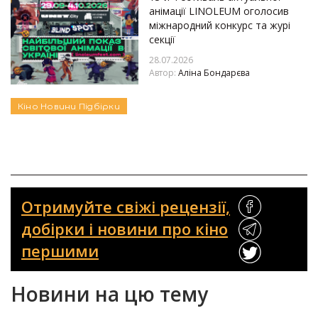
анімації LINOLEUM оголосив
міжнародний конкурс та журі
секції
28.07.2026
Автор:
Аліна Бондарєва
Кіно
Новини
Підбірки
Отримуйте свіжі рецензії,
добірки і новини про кіно
першими
Новини на цю тему