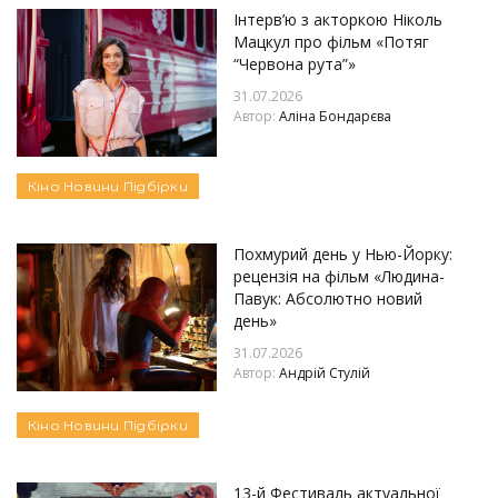
Інтерв’ю з акторкою Ніколь
Мацкул про фільм «Потяг
“Червона рута”»
31.07.2026
Автор:
Аліна Бондарєва
Кіно
Новини
Підбірки
Похмурий день у Нью-Йорку:
рецензія на фільм «Людина-
Павук: Абсолютно новий
день»
31.07.2026
Автор:
Андрій Стулій
Кіно
Новини
Підбірки
13-й Фестиваль актуальної